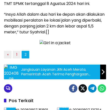
TMT SPMK tertanggal 8 Agustus 2024 hari ini.
“Insya Allah dalam dua hari ke depan akan dilakukan
mobilisasi peralatan ke lokasi jalan yang diperbaiki,
dengan panjang jalan 2 km dan lebar aspal 5,5
meter,” tutur Syahrial.[]
«
1
2
Jangkauan Layanan JKN Aceh Merata,
Pemerintah Aceh Terima Penghargaan
Universal Health Coverage (UHC)
Pos Terkait
Aceh
Aceh