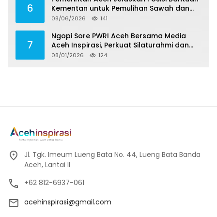
6
Kementan untuk Pemulihan Sawah dan
Kebun
08/06/2026
141
Ngopi Sore PWRI Aceh Bersama Media
7
Aceh Inspirasi, Perkuat Silaturahmi dan
Wariskan Pengalaman Berharga
08/01/2026
124
Jl. Tgk. Imeum Lueng Bata No. 44, Lueng Bata Banda
Aceh, Lantai II
+62 812-6937-061
acehinspirasi@gmail.com