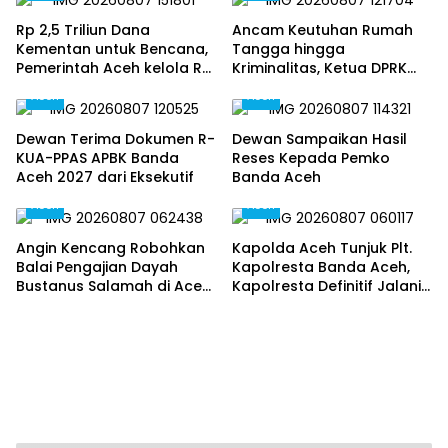
Rp 2,5 Triliun Dana
Ancam Keutuhan Rumah
Kementan untuk Bencana,
Tangga hingga
Pemerintah Aceh kelola Rp
Kriminalitas, Ketua DPRK
9,7 Miliar‎
Banda Aceh Dorong
Aceh
Aceh
Pemberantasan Narkoba,
Serta Penguatan Peran
Dewan Terima Dokumen R-
Dewan Sampaikan Hasil
Gampong
KUA-PPAS APBK Banda
Reses Kepada Pemko
Aceh 2027 dari Eksekutif
Banda Aceh
Aceh
Aceh
Angin Kencang Robohkan
Kapolda Aceh Tunjuk Plt.
Balai Pengajian Dayah
Kapolresta Banda Aceh,
Bustanus Salamah di Aceh
Kapolresta Definitif Jalani
Besar
Pemeriksaan di Mabes Polri