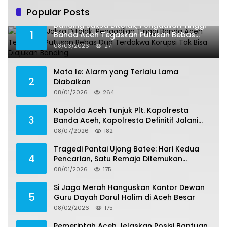
Popular Posts
Banding Jaksa Ditolak, Pengadilan Tinggi
1
Banda Aceh Tegaskan Putusan Bebas
Dua Terdakwa Korupsi Tak Bisa Diajukan
08/03/2026
271
Banding
Mata Ie: Alarm yang Terlalu Lama
2
Diabaikan
08/01/2026
264
Kapolda Aceh Tunjuk Plt. Kapolresta
3
Banda Aceh, Kapolresta Definitif Jalani
Pemeriksaan di Mabes Polri
08/07/2026
182
Tragedi Pantai Ujong Batee: Hari Kedua
4
Pencarian, Satu Remaja Ditemukan
Meninggal, Tiga Korban Masih Dicari
08/01/2026
175
Si Jago Merah Hanguskan Kantor Dewan
5
Guru Dayah Darul Halim di Aceh Besar
08/02/2026
175
Pemerintah Aceh Jelaskan Posisi Bantuan