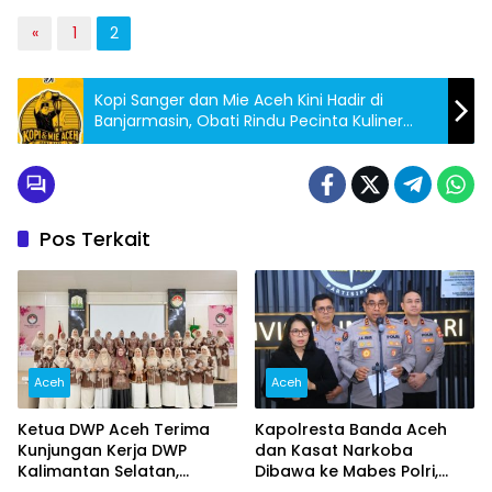
«
1
2
Kopi Sanger dan Mie Aceh Kini Hadir di
Banjarmasin, Obati Rindu Pecinta Kuliner
Serambi Mekkah
Pos Terkait
Aceh
Aceh
Ketua DWP Aceh Terima
Kapolresta Banda Aceh
Kunjungan Kerja DWP
dan Kasat Narkoba
Kalimantan Selatan,
Dibawa ke Mabes Polri,
Pererat Sinergi dan
Polri Tegaskan Proses