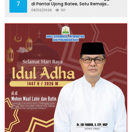
7
di Pantai Ujong Batee, Satu Remaja
Ditemukan Meninggal, Satu Masih Hilang
08/02/2026
101