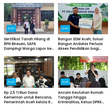
Kolaborasi
Berjalan Profesional dan
Transparan
Aceh
Aceh
Sertifikat Tanah Hilang di
Bangun SDM Aceh, Solusi
BPN Bireuen, SAPA
Bangun Andalas Perluas
Dampingi Warga Lapor ke
Akses Pendidikan bagi
Polisi
5.500 Pelajar
Aceh
Aceh
Rp 2,5 Triliun Dana
Ancam Keutuhan Rumah
Kementan untuk Bencana,
Tangga hingga
Pemerintah Aceh kelola Rp
Kriminalitas, Ketua DPRK
9,7 Miliar‎
Banda Aceh Dorong
Pemberantasan Narkoba,