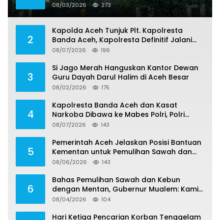
Dua Terdakwa Korupsi Tak Bisa Diajukan
08/03/2026
273
Banding
Kapolda Aceh Tunjuk Plt. Kapolresta
2
Banda Aceh, Kapolresta Definitif Jalani
Pemeriksaan di Mabes Polri
08/07/2026
196
Si Jago Merah Hanguskan Kantor Dewan
3
Guru Dayah Darul Halim di Aceh Besar
08/02/2026
175
Kapolresta Banda Aceh dan Kasat
4
Narkoba Dibawa ke Mabes Polri, Polri
Tegaskan Proses Berjalan Profesional dan
08/07/2026
143
Transparan
Pemerintah Aceh Jelaskan Posisi Bantuan
5
Kementan untuk Pemulihan Sawah dan
Kebun
08/06/2026
143
Bahas Pemulihan Sawah dan Kebun
6
dengan Mentan, Gubernur Mualem: Kami
Butuh Dukungan Pak Menteri
08/04/2026
104
Hari Ketiga Pencarian Korban Tenggelam