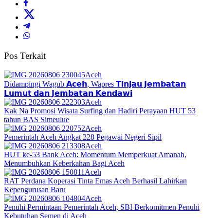
Pos Terkait
Aceh
Didampingi Wagub 𝗔𝗰𝗲𝗵, Wapres 𝗧𝗶𝗻𝗷𝗮𝘂 𝗝𝗲𝗺𝗯𝗮𝘁𝗮𝗻
𝗟𝘂𝗺𝘂𝘁 𝗱𝗮𝗻 𝗝𝗲𝗺𝗯𝗮𝘁𝗮𝗻 𝗞𝗲𝗻𝗱𝗮𝘄𝗶
Aceh
Kak Na Promosi Wisata Surfing dan Hadiri Perayaan HUT 53
tahun BAS Simeulue
Aceh
Pemerintah Aceh Angkat 228 Pegawai Negeri Sipil
Aceh
HUT ke-53 Bank Aceh: Momentum Memperkuat Amanah,
Menumbuhkan Keberkahan Bagi Aceh
Aceh
RAT Perdana Koperasi Tinta Emas Aceh Berhasil Lahirkan
Kepengurusan Baru
Aceh
Penuhi Permintaan Pemerintah Aceh, SBI Berkomitmen Penuhi
Kebutuhan Semen di Aceh