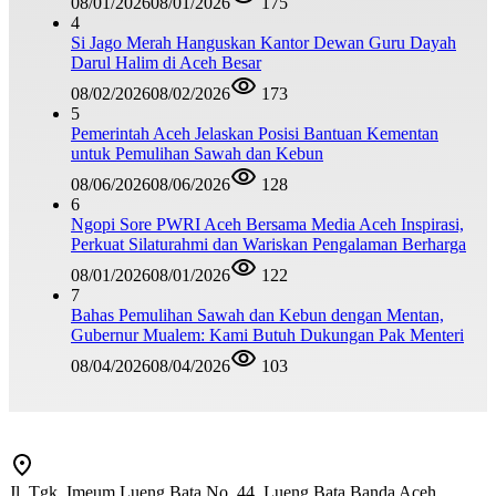
08/01/2026
08/01/2026
175
4
Si Jago Merah Hanguskan Kantor Dewan Guru Dayah
Darul Halim di Aceh Besar
08/02/2026
08/02/2026
173
5
Pemerintah Aceh Jelaskan Posisi Bantuan Kementan
untuk Pemulihan Sawah dan Kebun
08/06/2026
08/06/2026
128
6
Ngopi Sore PWRI Aceh Bersama Media Aceh Inspirasi,
Perkuat Silaturahmi dan Wariskan Pengalaman Berharga
08/01/2026
08/01/2026
122
7
Bahas Pemulihan Sawah dan Kebun dengan Mentan,
Gubernur Mualem: Kami Butuh Dukungan Pak Menteri
08/04/2026
08/04/2026
103
Jl. Tgk. Imeum Lueng Bata No. 44, Lueng Bata Banda Aceh,