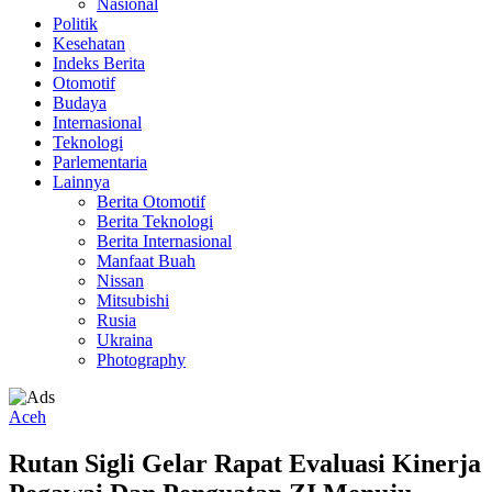
Nasional
Politik
Kesehatan
Indeks Berita
Otomotif
Budaya
Internasional
Teknologi
Parlementaria
Lainnya
Berita Otomotif
Berita Teknologi
Berita Internasional
Manfaat Buah
Nissan
Mitsubishi
Rusia
Ukraina
Photography
Aceh
Rutan Sigli Gelar Rapat Evaluasi Kinerja