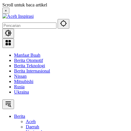
Langsung
Scroll untuk baca artikel
ke
×
konten
Manfaat Buah
Berita Otomotif
Berita Teknologi
Berita Internasional
Nissan
Mitsubishi
Rusia
Ukraina
Berita
Aceh
Daerah