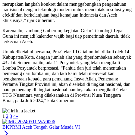
merupakan langkah konkret dalam menggabungkan pengetahuan
tradisional dengan teknologi modern untuk menciptakan solusi yang
efektif dan berkelanjutan bagi kemajuan Indonesia dan Aceh
khususnya,” ujar Gubernur.
Karena itu, sambung Gubernur, kegiatan Gelar Teknologi Tepat
Guna ini menjadi kalender wajib bagi tiap pemerintah daerah, tidak
terkecuali Aceh.
Untuk diketahui bersama, Pra-Gelar TTG tahun ini, diikuti oleh 14
Kabupaten/Kota, dengan jumlah alat yang diperlombakan sebanyak
43 alat. Sementara itu, ada 11 Posyantek yang telah mengikuti
Lomba Posyantek berprestasi. “Panitia dan juri telah menentukan
pemenang dari lomba ini, dan tadi kami telah menyerahkan
penghargaan kepada para pemenang. Insya Allah, Pemenang
Pertama Tingkat Provinsi ini, akan diseleksi di tingkat nasional, dan
para pemenang di tingkat nasional nantinya akan mengikuti Gelar
TTG Nusantara yang dilaksanakan di Provinsi Nusa Tenggara
Barat, pada Juli 2024,” kata Gubernur.
1
2
3
4
»
BKPRMI Aceh Tengah Gelar Musda VI