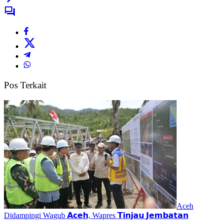
Pos Terkait
Aceh
Didampingi Wagub 𝗔𝗰𝗲𝗵, Wapres 𝗧𝗶𝗻𝗷𝗮𝘂 𝗝𝗲𝗺𝗯𝗮𝘁𝗮𝗻