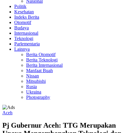
Nasional
Politik
Kesehatan
Indeks Berita
Otomotif
Budaya
Internasional
Teknologi
Parlementaria
Lainnya
Berita Otomotif
Berita Teknologi
Berita Internasional
Manfaat Buah
Nissan
Mitsubishi
Rusia
Ukraina
Photography
Aceh
Pj Gubernur Aceh: TTG Merupakan