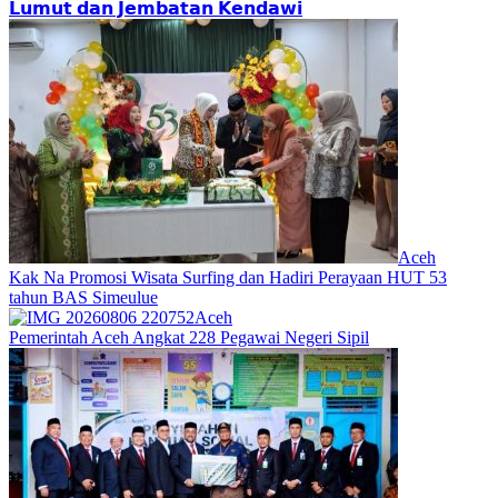
𝗟𝘂𝗺𝘂𝘁 𝗱𝗮𝗻 𝗝𝗲𝗺𝗯𝗮𝘁𝗮𝗻 𝗞𝗲𝗻𝗱𝗮𝘄𝗶
Aceh
Kak Na Promosi Wisata Surfing dan Hadiri Perayaan HUT 53
tahun BAS Simeulue
Aceh
Pemerintah Aceh Angkat 228 Pegawai Negeri Sipil