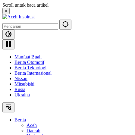
Langsung
Scroll untuk baca artikel
ke
×
konten
Manfaat Buah
Berita Otomotif
Berita Teknologi
Berita Internasional
Nissan
Mitsubishi
Rusia
Ukraina
Berita
Aceh
Daerah