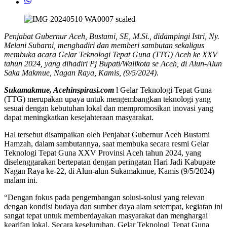
Penjabat Gubernur Aceh, Bustami, SE, M.Si., didampingi Istri, Ny.
Melani Subarni, menghadiri dan memberi sambutan sekaligus
membuka acara Gelar Teknologi Tepat Guna (TTG) Aceh ke XXV
tahun 2024, yang dihadiri Pj Bupati/Walikota se Aceh, di Alun-Alun
Saka Makmue, Nagan Raya, Kamis, (9/5/2024)
.
Sukamakmue, Acehinspirasi.com
l Gelar Teknologi Tepat Guna
(TTG) merupakan upaya untuk mengembangkan teknologi yang
sesuai dengan kebutuhan lokal dan mempromosikan inovasi yang
dapat meningkatkan kesejahteraan masyarakat.
Hal tersebut disampaikan oleh Penjabat Gubernur Aceh Bustami
Hamzah, dalam sambutannya, saat membuka secara resmi Gelar
Teknologi Tepat Guna XXV Provinsi Aceh tahun 2024, yang
diselenggarakan bertepatan dengan peringatan Hari Jadi Kabupate
Nagan Raya ke-22, di Alun-alun Sukamakmue, Kamis (9/5/2024)
malam ini.
“Dengan fokus pada pengembangan solusi-solusi yang relevan
dengan kondisi budaya dan sumber daya alam setempat, kegiatan ini
sangat tepat untuk memberdayakan masyarakat dan menghargai
kearifan lokal. Secara keseluruhan, Gelar Teknologi Tepat Guna