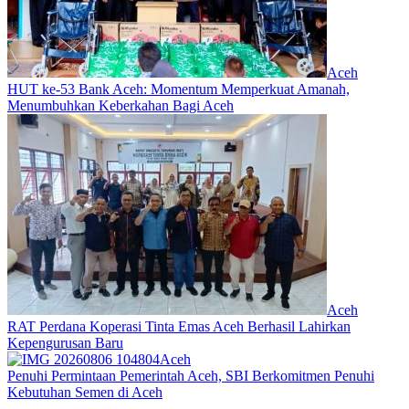
Aceh
HUT ke-53 Bank Aceh: Momentum Memperkuat Amanah,
Menumbuhkan Keberkahan Bagi Aceh
Aceh
RAT Perdana Koperasi Tinta Emas Aceh Berhasil Lahirkan
Kepengurusan Baru
Aceh
Penuhi Permintaan Pemerintah Aceh, SBI Berkomitmen Penuhi
Kebutuhan Semen di Aceh