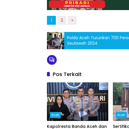
1
2
»
Polda Aceh Turunkan 700 Pers
Seulawah 2024
Pos Terkait
Aceh
Aceh
Kapolresta Banda Aceh dan
Sertifi