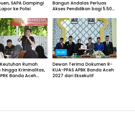
euen, SAPA Dampingi
Bangun Andalas Perluas
apor ke Polisi
Akses Pendidikan bagi 5.500
Pelajar
Aceh
Keutuhan Rumah
Dewan Terima Dokumen R-
hingga Kriminalitas,
KUA-PPAS APBK Banda Aceh
DPRK Banda Aceh
2027 dari Eksekutif
 Pemberantasan
a, Serta Penguatan
 Gampong