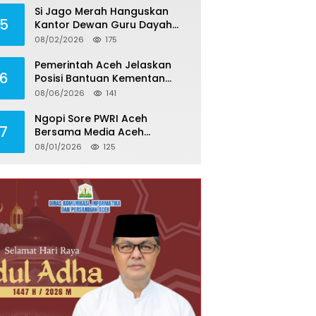
Si Jago Merah Hanguskan
5
Kantor Dewan Guru Dayah
Darul Halim di Aceh Besar
08/02/2026
175
Pemerintah Aceh Jelaskan
6
Posisi Bantuan Kementan
untuk Pemulihan Sawah dan
08/06/2026
141
Kebun
Ngopi Sore PWRI Aceh
7
Bersama Media Aceh
Inspirasi, Perkuat Silaturahmi
08/01/2026
125
dan Wariskan Pengalaman
Berharga