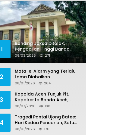
Banding Jaksa Ditolak,
1
Pengadilan Tinggi Banda
Aceh Tegaskan Putusan
08/03/2026
271
Bebas Dua Terdakwa Korupsi
Tak Bisa Diajukan Banding
Mata Ie: Alarm yang Terlalu
2
Lama Diabaikan
08/01/2026
264
Kapolda Aceh Tunjuk Plt.
3
Kapolresta Banda Aceh,
Kapolresta Definitif Jalani
08/07/2026
190
Pemeriksaan di Mabes Polri
Tragedi Pantai Ujong Batee:
4
Hari Kedua Pencarian, Satu
Remaja Ditemukan Meninggal,
08/01/2026
176
Tiga Korban Masih Dicari