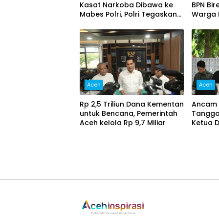
Kasat Narkoba Dibawa ke
BPN Bir
Mabes Polri, Polri Tegaskan
Warga L
Proses Berjalan Profesional
dan Transparan
Aceh
Aceh
Rp 2,5 Triliun Dana Kementan
Ancam 
untuk Bencana, Pemerintah
Tangga 
Aceh kelola Rp 9,7 Miliar‎
Ketua 
Dorong
Narkob
Peran