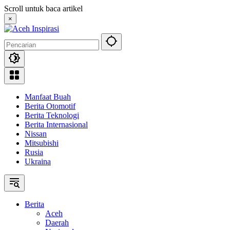
Langsung
Scroll untuk baca artikel
ke
×
konten
Manfaat Buah
Berita Otomotif
Berita Teknologi
Berita Internasional
Nissan
Mitsubishi
Rusia
Ukraina
Berita
Aceh
Daerah