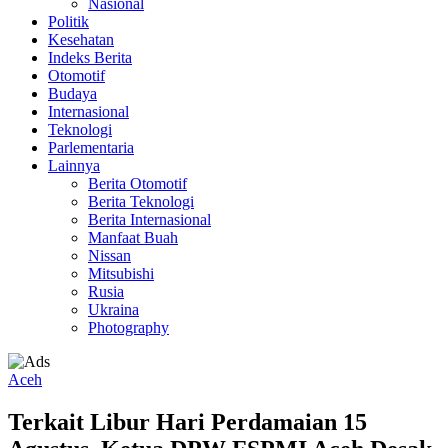
Nasional
Politik
Kesehatan
Indeks Berita
Otomotif
Budaya
Internasional
Teknologi
Parlementaria
Lainnya
Berita Otomotif
Berita Teknologi
Berita Internasional
Manfaat Buah
Nissan
Mitsubishi
Rusia
Ukraina
Photography
Aceh
Terkait Libur Hari Perdamaian 15