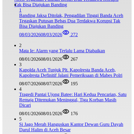
1
Banding Jaksa Ditolak, Pengadilan Tinggi Banda Aceh
Tegaskan Putusan Bebas Dua Terdakwa Korupsi Tak
Bisa Diajukan Banding
08/03/2026
08/03/2026
272
2
Mata Ie: Alarm yang Terlalu Lama Diabaikan
08/01/2026
08/01/2026
267
3
Kapolda Aceh Tunjuk Plt. Kapolresta Banda Aceh,
Kapolresta Definitif Jalani Pemeriksaan di Mabes Polri
08/07/2026
08/07/2026
195
4
Tragedi Pantai Ujong Batee: Hari Kedua Pencarian, Satu
Remaja Ditemukan Meninggal, Tiga Korban Masih
Dicari
08/01/2026
08/01/2026
176
5
Si Jago Merah Hanguskan Kantor Dewan Guru Dayah
Darul Halim di Aceh Besar