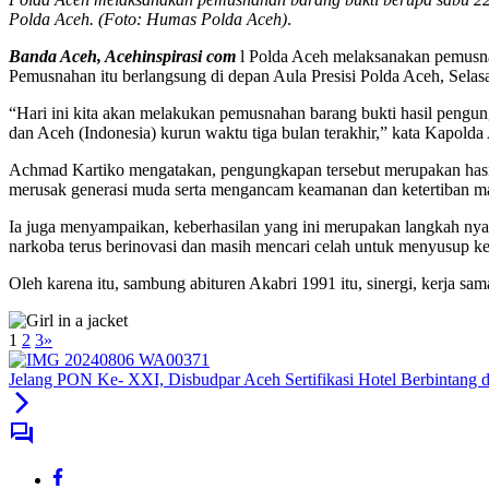
Polda Aceh. (Foto: Humas Polda Aceh)
.
Banda Aceh, Acehinspirasi com
l Polda Aceh melaksanakan pemusnaha
Pemusnahan itu berlangsung di depan Aula Presisi Polda Aceh, Selas
“Hari ini kita akan melakukan pemusnahan barang bukti hasil pengun
dan Aceh (Indonesia) kurun waktu tiga bulan terakhir,” kata Kapolda
Achmad Kartiko mengatakan, pengungkapan tersebut merupakan hasil 
merusak generasi muda serta mengancam keamanan dan ketertiban ma
Ia juga menyampaikan, keberhasilan yang ini merupakan langkah nyata
narkoba terus berinovasi dan masih mencari celah untuk menyusup ke 
Oleh karena itu, sambung abituren Akabri 1991 itu, sinergi, kerja s
1
2
3
»
Jelang PON Ke- XXI, Disbudpar Aceh Sertifikasi Hotel Berbintang