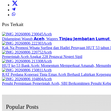
Pos Terkait
Aceh
Didampingi Wagub 𝗔𝗰𝗲𝗵, Wapres 𝗧𝗶𝗻𝗷𝗮𝘂 𝗝𝗲𝗺𝗯𝗮𝘁𝗮𝗻 𝗟𝘂𝗺𝘂𝘁 𝗱
Aceh
Kak Na Promosi Wisata Surfing dan Hadiri Perayaan HUT 53 tahun
Aceh
Pemerintah Aceh Angkat 228 Pegawai Negeri Sipil
Aceh
HUT ke-53 Bank Aceh: Momentum Memperkuat Amanah, Menumbu
Aceh
RAT Perdana Koperasi Tinta Emas Aceh Berhasil Lahirkan Kepengu
Aceh
Penuhi Permintaan Pemerintah Aceh, SBI Berkomitmen Penuhi Keb
Popular Posts