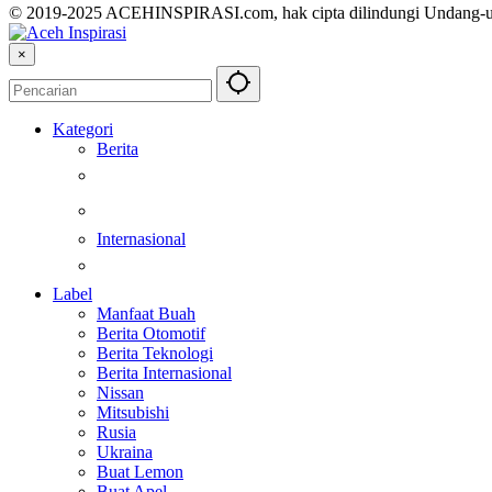
© 2019-2025 ACEHINSPIRASI.com, hak cipta dilindungi Undang-
×
Kategori
Berita
Kesehatan
Otomotif
Internasional
Teknologi
Label
Manfaat Buah
Berita Otomotif
Berita Teknologi
Berita Internasional
Nissan
Mitsubishi
Rusia
Ukraina
Buat Lemon
Buat Apel