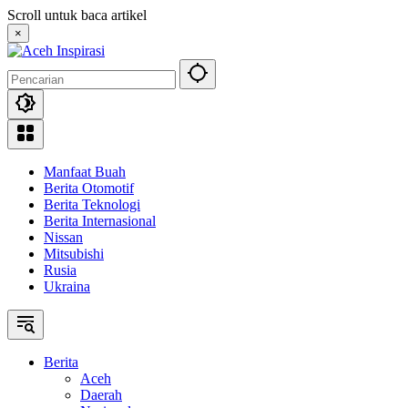
Langsung
Scroll untuk baca artikel
ke
×
konten
Manfaat Buah
Berita Otomotif
Berita Teknologi
Berita Internasional
Nissan
Mitsubishi
Rusia
Ukraina
Berita
Aceh
Daerah