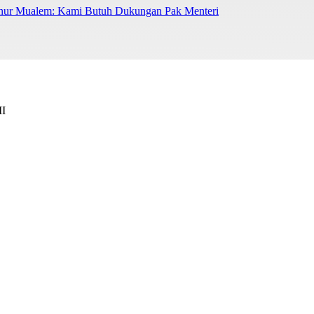
nur Mualem: Kami Butuh Dukungan Pak Menteri
II