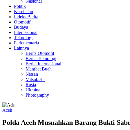
Nasional
Politik
Kesehatan
Indeks Berita
Otomotif
Budaya
Internasional
Teknologi
Parlementaria
Lainnya
Berita Otomotif
Berita Teknologi
Berita Internasional
Manfaat Buah
Nissan
Mitsubishi
Rusia
Ukraina
Photography
Aceh
Polda Aceh Musnahkan Barang Bukti Sabu