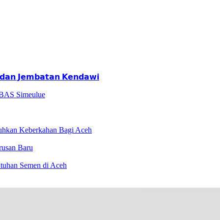
𝗮𝗻 𝗝𝗲𝗺𝗯𝗮𝘁𝗮𝗻 𝗞𝗲𝗻𝗱𝗮𝘄𝗶
 BAS Simeulue
hkan Keberkahan Bagi Aceh
rusan Baru
utuhan Semen di Aceh