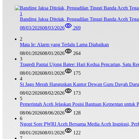
1
Banding Jaksa Ditolak, Pengadilan Tinggi Banda Aceh Teg
08/03/2026
08/03/2026
269
2
Mata Ie: Alarm yang Terlalu Lama Diabaikan
08/01/2026
08/01/2026
264
3
Tragedi Pantai Ujong Batee: Hari Kedua Pencarian, Satu R
08/01/2026
08/01/2026
175
4
Si Jago Merah Hanguskan Kantor Dewan Guru Dayah Darul
08/02/2026
08/02/2026
173
5
Pemerintah Aceh Jelaskan Posisi Bantuan Kementan untuk
08/06/2026
08/06/2026
128
6
Ngopi Sore PWRI Aceh Bersama Media Aceh Inspirasi, Perk
08/01/2026
08/01/2026
122
7