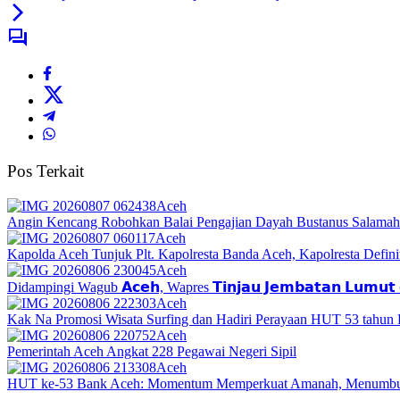
Pos Terkait
Aceh
Angin Kencang Robohkan Balai Pengajian Dayah Bustanus Salamah
Aceh
Kapolda Aceh Tunjuk Plt. Kapolresta Banda Aceh, Kapolresta Definit
Aceh
Didampingi Wagub 𝗔𝗰𝗲𝗵, Wapres 𝗧𝗶𝗻𝗷𝗮𝘂 𝗝𝗲𝗺𝗯𝗮𝘁𝗮𝗻 𝗟𝘂𝗺𝘂𝘁 𝗱
Aceh
Kak Na Promosi Wisata Surfing dan Hadiri Perayaan HUT 53 tahun
Aceh
Pemerintah Aceh Angkat 228 Pegawai Negeri Sipil
Aceh
HUT ke-53 Bank Aceh: Momentum Memperkuat Amanah, Menumbu