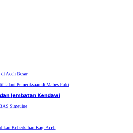
 di Aceh Besar
if Jalani Pemeriksaan di Mabes Polri
𝗮𝗻 𝗝𝗲𝗺𝗯𝗮𝘁𝗮𝗻 𝗞𝗲𝗻𝗱𝗮𝘄𝗶
 BAS Simeulue
hkan Keberkahan Bagi Aceh