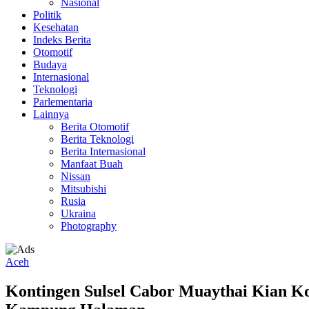
Nasional
Politik
Kesehatan
Indeks Berita
Otomotif
Budaya
Internasional
Teknologi
Parlementaria
Lainnya
Berita Otomotif
Berita Teknologi
Berita Internasional
Manfaat Buah
Nissan
Mitsubishi
Rusia
Ukraina
Photography
Aceh
Kontingen Sulsel Cabor Muaythai Kian K