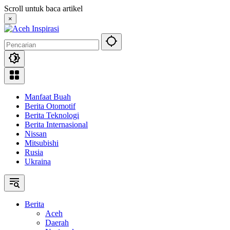
Langsung
Scroll untuk baca artikel
ke
×
konten
Manfaat Buah
Berita Otomotif
Berita Teknologi
Berita Internasional
Nissan
Mitsubishi
Rusia
Ukraina
Berita
Aceh
Daerah