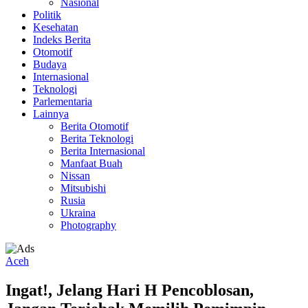
Nasional
Politik
Kesehatan
Indeks Berita
Otomotif
Budaya
Internasional
Teknologi
Parlementaria
Lainnya
Berita Otomotif
Berita Teknologi
Berita Internasional
Manfaat Buah
Nissan
Mitsubishi
Rusia
Ukraina
Photography
Aceh
Ingat!, Jelang Hari H Pencoblosan,