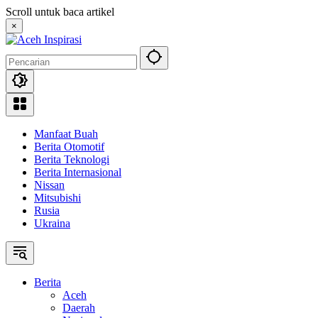
Langsung
Scroll untuk baca artikel
ke
×
konten
Manfaat Buah
Berita Otomotif
Berita Teknologi
Berita Internasional
Nissan
Mitsubishi
Rusia
Ukraina
Berita
Aceh
Daerah