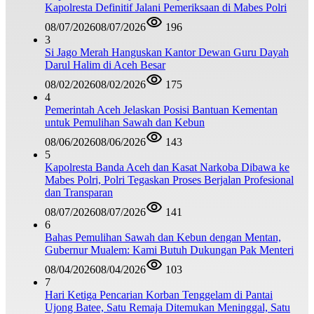
Kapolresta Definitif Jalani Pemeriksaan di Mabes Polri
08/07/2026
08/07/2026
196
3
Si Jago Merah Hanguskan Kantor Dewan Guru Dayah
Darul Halim di Aceh Besar
08/02/2026
08/02/2026
175
4
Pemerintah Aceh Jelaskan Posisi Bantuan Kementan
untuk Pemulihan Sawah dan Kebun
08/06/2026
08/06/2026
143
5
Kapolresta Banda Aceh dan Kasat Narkoba Dibawa ke
Mabes Polri, Polri Tegaskan Proses Berjalan Profesional
dan Transparan
08/07/2026
08/07/2026
141
6
Bahas Pemulihan Sawah dan Kebun dengan Mentan,
Gubernur Mualem: Kami Butuh Dukungan Pak Menteri
08/04/2026
08/04/2026
103
7
Hari Ketiga Pencarian Korban Tenggelam di Pantai
Ujong Batee, Satu Remaja Ditemukan Meninggal, Satu