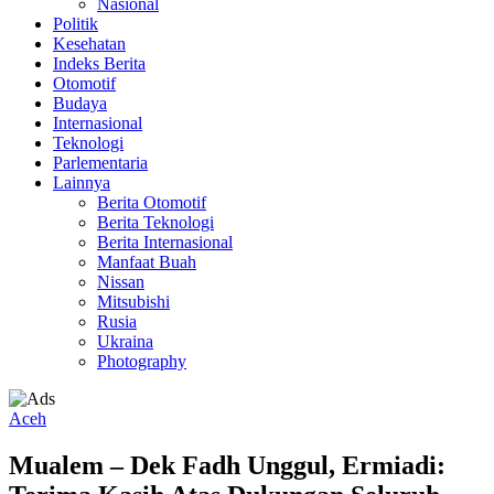
Nasional
Politik
Kesehatan
Indeks Berita
Otomotif
Budaya
Internasional
Teknologi
Parlementaria
Lainnya
Berita Otomotif
Berita Teknologi
Berita Internasional
Manfaat Buah
Nissan
Mitsubishi
Rusia
Ukraina
Photography
Aceh
Mualem – Dek Fadh Unggul, Ermiadi: