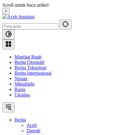
Langsung
Scroll untuk baca artikel
ke
×
konten
Manfaat Buah
Berita Otomotif
Berita Teknologi
Berita Internasional
Nissan
Mitsubishi
Rusia
Ukraina
Berita
Aceh
Daerah