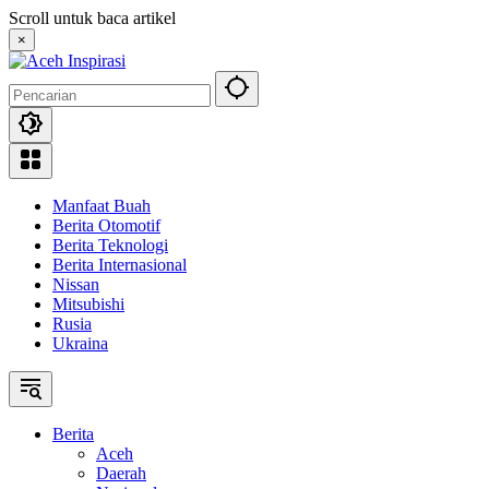
Langsung
Scroll untuk baca artikel
ke
×
konten
Manfaat Buah
Berita Otomotif
Berita Teknologi
Berita Internasional
Nissan
Mitsubishi
Rusia
Ukraina
Berita
Aceh
Daerah