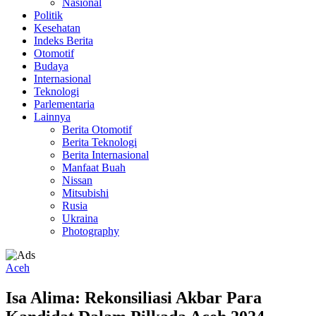
Nasional
Politik
Kesehatan
Indeks Berita
Otomotif
Budaya
Internasional
Teknologi
Parlementaria
Lainnya
Berita Otomotif
Berita Teknologi
Berita Internasional
Manfaat Buah
Nissan
Mitsubishi
Rusia
Ukraina
Photography
Aceh
Isa Alima: Rekonsiliasi Akbar Para