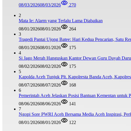
08/03/2026
08/03/2026
270
2
Mata Ie: Alarm yang Terlalu Lama Diabaikan
08/01/2026
08/01/2026
264
3
Tragedi Pantai Ujong Batee: Hari Kedua Pencarian, Satu R
08/01/2026
08/01/2026
175
4
Si Jago Merah Hanguskan Kantor Dewan Guru Dayah Darul
08/02/2026
08/02/2026
175
5
Kapolda Aceh Tunjuk Plt. Kapolresta Banda Aceh, Kapolresta
08/07/2026
08/07/2026
168
6
Pemerintah Aceh Jelaskan Posisi Bantuan Kementan untuk
08/06/2026
08/06/2026
141
7
Ngopi Sore PWRI Aceh Bersama Media Aceh Inspirasi, Perk
08/01/2026
08/01/2026
122