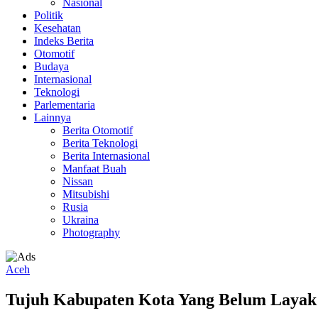
Nasional
Politik
Kesehatan
Indeks Berita
Otomotif
Budaya
Internasional
Teknologi
Parlementaria
Lainnya
Berita Otomotif
Berita Teknologi
Berita Internasional
Manfaat Buah
Nissan
Mitsubishi
Rusia
Ukraina
Photography
Aceh
Tujuh Kabupaten Kota Yang Belum Layak 