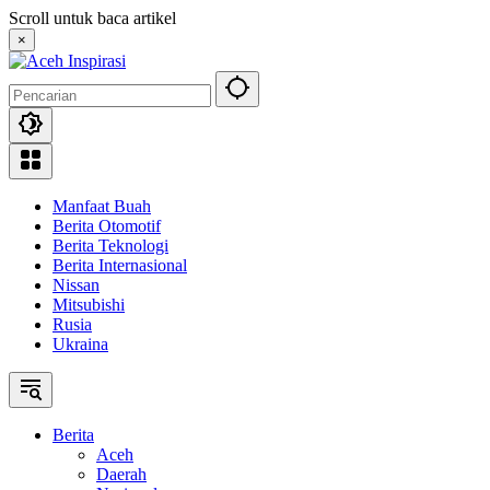
Langsung
Scroll untuk baca artikel
ke
×
konten
Manfaat Buah
Berita Otomotif
Berita Teknologi
Berita Internasional
Nissan
Mitsubishi
Rusia
Ukraina
Berita
Aceh
Daerah