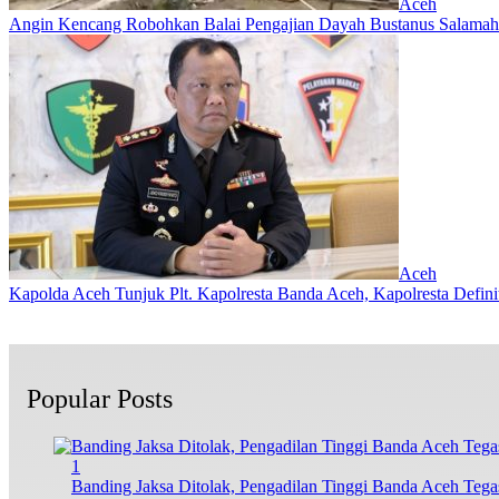
Aceh
Angin Kencang Robohkan Balai Pengajian Dayah Bustanus Salamah
Aceh
Kapolda Aceh Tunjuk Plt. Kapolresta Banda Aceh, Kapolresta Definit
Popular Posts
1
Banding Jaksa Ditolak, Pengadilan Tinggi Banda Aceh Teg