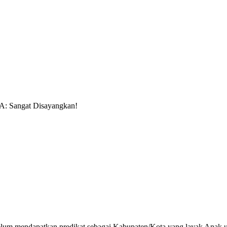
A: Sangat Disayangkan!
belum mendapatkan predikat sebagai Kabupaten/Kota yang layak Anak