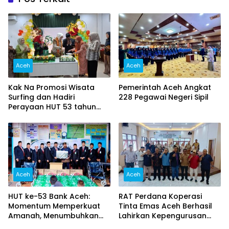
Aceh
Aceh
Kak Na Promosi Wisata
Pemerintah Aceh Angkat
Surfing dan Hadiri
228 Pegawai Negeri Sipil
Perayaan HUT 53 tahun
BAS Simeulue
Aceh
Aceh
HUT ke-53 Bank Aceh:
RAT Perdana Koperasi
Momentum Memperkuat
Tinta Emas Aceh Berhasil
Amanah, Menumbuhkan
Lahirkan Kepengurusan
Keberkahan Bagi Aceh
Baru