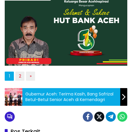
1
2
»
Gubernur Aceh: Terima Kasih, Bang Safrizal
Betul-Betul Senior Aceh di Kemendagri
Pos Terkait