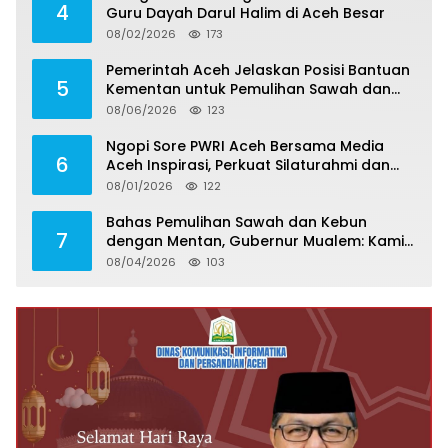
4
Guru Dayah Darul Halim di Aceh Besar
08/02/2026
173
Pemerintah Aceh Jelaskan Posisi Bantuan
5
Kementan untuk Pemulihan Sawah dan
Kebun
08/06/2026
123
Ngopi Sore PWRI Aceh Bersama Media
6
Aceh Inspirasi, Perkuat Silaturahmi dan
Wariskan Pengalaman Berharga
08/01/2026
122
Bahas Pemulihan Sawah dan Kebun
7
dengan Mentan, Gubernur Mualem: Kami
Butuh Dukungan Pak Menteri
08/04/2026
103