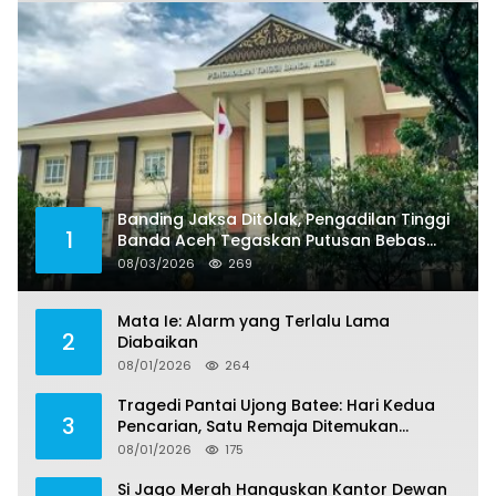
Banding Jaksa Ditolak, Pengadilan Tinggi
1
Banda Aceh Tegaskan Putusan Bebas
Dua Terdakwa Korupsi Tak Bisa Diajukan
08/03/2026
269
Banding
Mata Ie: Alarm yang Terlalu Lama
2
Diabaikan
08/01/2026
264
Tragedi Pantai Ujong Batee: Hari Kedua
3
Pencarian, Satu Remaja Ditemukan
Meninggal, Tiga Korban Masih Dicari
08/01/2026
175
Si Jago Merah Hanguskan Kantor Dewan