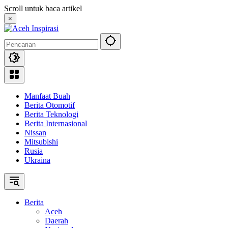
Langsung
Scroll untuk baca artikel
ke
×
konten
Manfaat Buah
Berita Otomotif
Berita Teknologi
Berita Internasional
Nissan
Mitsubishi
Rusia
Ukraina
Berita
Aceh
Daerah