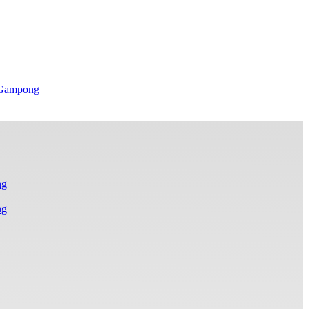
 Gampong
ng