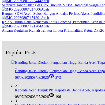
Aceh
Sertifikat Tanah Hilang di BPN Bireuen, SAPA Dampingi Warga Lapo
Aceh
Bangun SDM Aceh, Solusi Bangun Andalas Perluas Akses Pendidikan
Aceh
Rp 2,5 Triliun Dana Kementan untuk Bencana, Pemerintah Aceh kelol
Aceh
Ancam Keutuhan Rumah Tangga hingga Kriminalitas, Ketua DPRK 
Popular Posts
1
Banding Jaksa Ditolak, Pengadilan Tinggi Banda Aceh Teg
08/03/2026
08/03/2026
273
2
Kapolda Aceh Tunjuk Plt. Kapolresta Banda Aceh, Kapolresta
08/07/2026
08/07/2026
196
3