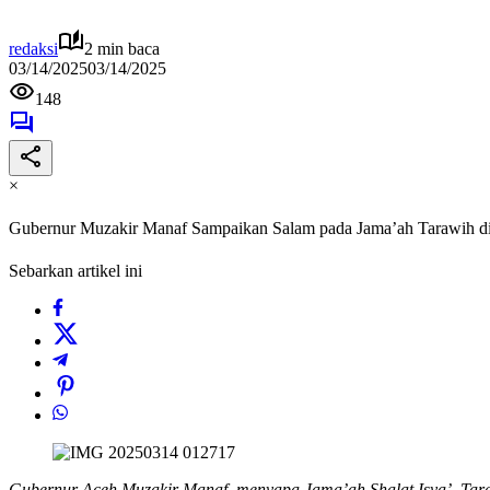
redaksi
2 min baca
03/14/2025
03/14/2025
148
×
Gubernur Muzakir Manaf Sampaikan Salam pada Jama’ah Tarawih di 
Sebarkan artikel ini
Gubernur Aceh Muzakir Manaf, menyapa Jama’ah Shalat Isya’, Tara