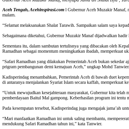
Aceh Tengah, Acehinspirasi.com
l Gubernur Aceh Muzakir Manaf, m
malam.
“Selamat melaksanakan Shalat Tarawih. Sampaikan salam saya kepad
Sebagaimana diketahui, Gubernur Muzakir Manaf dijadwalkan hadir 
Sementara itu, dalam sambutan tertulisnya yang dibacakan oleh Ke
Ramadhan sebagai momentum meningkatkan ibadah, memperkuat ukh
“Safari Ramadhan yang dilakukan Pemerintah Aceh bukan sekedar ajan
prigram pembangunan demi kemajuan Aceh,” ungkap Mohd Tanwier
Kadisperindag menambahkan, Pemerintah Aceh di bawah duet kepemi
di antaranya menjalankan Syariat Islam secara kaffah, memperkuat
“Untuk mewujudkan kesejahteraan masyarakat, Gubernur kita telah m
pemberdayaan Baitul Mal gampong. Keberhasilan program ini tentu 
Pada kesempatan tersebut, Kadisperindag juga mengajak jama’ah untu
“Mari manfaatkan Ramadhan ini untuk saling membantu, mempererat
mendukung Safari Ramadhan tahun ini,” kata Tanwier.