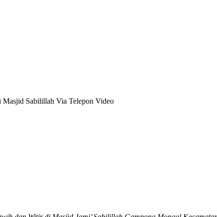
Masjid Sabilillah Via Telepon Video
wih dan Witir di Masjid Jami’ Sabilillah Gampong Mongal Kecamata