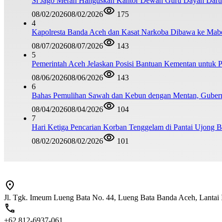
Si Jago Merah Hanguskan Kantor Dewan Guru Dayah Darul
08/02/2026
08/02/2026
175
4
Kapolresta Banda Aceh dan Kasat Narkoba Dibawa ke Mabes 
08/07/2026
08/07/2026
143
5
Pemerintah Aceh Jelaskan Posisi Bantuan Kementan untuk
08/06/2026
08/06/2026
143
6
Bahas Pemulihan Sawah dan Kebun dengan Mentan, Guber
08/04/2026
08/04/2026
104
7
Hari Ketiga Pencarian Korban Tenggelam di Pantai Ujong 
08/02/2026
08/02/2026
101
Jl. Tgk. Imeum Lueng Bata No. 44, Lueng Bata Banda Aceh, Lantai 
+62 812-6937-061