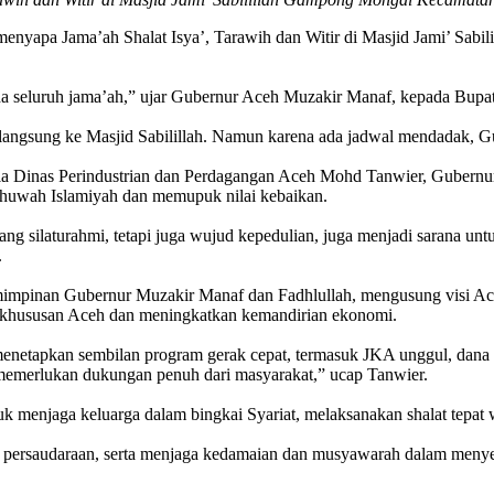
enyapa Jama’ah Shalat Isya’, Tarawih dan Witir di Masjid Jami’ Sab
a seluruh jama’ah,” ujar Gubernur Aceh Muzakir Manaf, kepada Bupat
langsung ke Masjid Sabilillah. Namun karena ada jadwal mendadak, G
pala Dinas Perindustrian dan Perdagangan Aceh Mohd Tanwier, Gubern
uwah Islamiyah dan memupuk nilai kebaikan.
g silaturahmi, tetapi juga wujud kepedulian, juga menjadi sarana un
.
mpinan Gubernur Muzakir Manaf dan Fadhlullah, mengusung visi Aceh 
 kekhususan Aceh dan meningkatkan kemandirian ekonomi.
enetapkan sembilan program gerak cepat, termasuk JKA unggul, dana a
memerlukan dukungan penuh dari masyarakat,” ucap Tanwier.
k menjaga keluarga dalam bingkai Syariat, melaksanakan shalat tepat 
 persaudaraan, serta menjaga kedamaian dan musyawarah dalam menyel