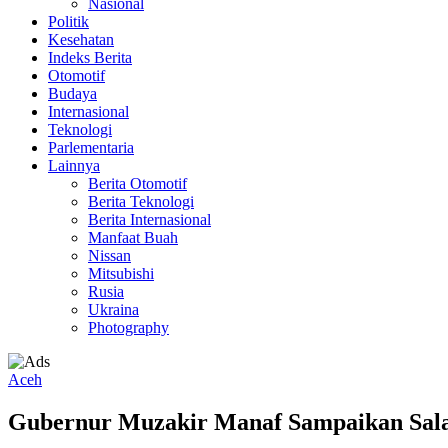
Nasional
Politik
Kesehatan
Indeks Berita
Otomotif
Budaya
Internasional
Teknologi
Parlementaria
Lainnya
Berita Otomotif
Berita Teknologi
Berita Internasional
Manfaat Buah
Nissan
Mitsubishi
Rusia
Ukraina
Photography
Aceh
Gubernur Muzakir Manaf Sampaikan Salam