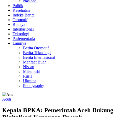
Nasional
Politik
Kesehatan
Indeks Berita
Otomotif
Budaya
Internasional
Teknologi
Parlementaria
Lainnya
Berita Otomotif
Berita Teknologi
Berita Internasional
Manfaat Buah
Nissan
Mitsubishi
Rusia
Ukraina
Photography
Aceh
Kepala BPKA: Pemerintah Aceh Dukung