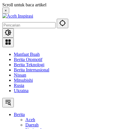
Langsung
Scroll untuk baca artikel
ke
×
konten
Manfaat Buah
Berita Otomotif
Berita Teknologi
Berita Internasional
Nissan
Mitsubishi
Rusia
Ukraina
Berita
Aceh
Daerah