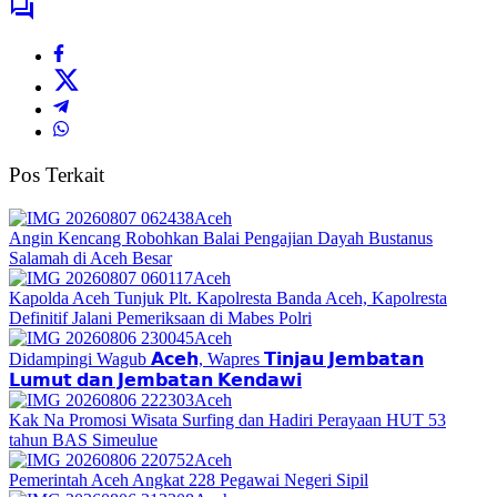
Pos Terkait
Aceh
Angin Kencang Robohkan Balai Pengajian Dayah Bustanus
Salamah di Aceh Besar
Aceh
Kapolda Aceh Tunjuk Plt. Kapolresta Banda Aceh, Kapolresta
Definitif Jalani Pemeriksaan di Mabes Polri
Aceh
Didampingi Wagub 𝗔𝗰𝗲𝗵, Wapres 𝗧𝗶𝗻𝗷𝗮𝘂 𝗝𝗲𝗺𝗯𝗮𝘁𝗮𝗻
𝗟𝘂𝗺𝘂𝘁 𝗱𝗮𝗻 𝗝𝗲𝗺𝗯𝗮𝘁𝗮𝗻 𝗞𝗲𝗻𝗱𝗮𝘄𝗶
Aceh
Kak Na Promosi Wisata Surfing dan Hadiri Perayaan HUT 53
tahun BAS Simeulue
Aceh
Pemerintah Aceh Angkat 228 Pegawai Negeri Sipil