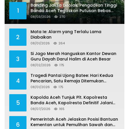
Banding Jaksa Ditolak, Pengadilan Tinggi
1
Banda Aceh Tegaskan Putusan Bebas
Dua Terdakwa Korupsi Tak Bisa Diajukan
08/03/2026
270
Banding
Mata Ie: Alarm yang Terlalu Lama
2
Diabaikan
08/01/2026
264
Si Jago Merah Hanguskan Kantor Dewan
3
Guru Dayah Darul Halim di Aceh Besar
08/02/2026
175
Tragedi Pantai Ujong Batee: Hari Kedua
4
Pencarian, Satu Remaja Ditemukan
Meninggal, Tiga Korban Masih Dicari
08/01/2026
175
Kapolda Aceh Tunjuk Plt. Kapolresta
5
Banda Aceh, Kapolresta Definitif Jalani
Pemeriksaan di Mabes Polri
08/07/2026
165
Pemerintah Aceh Jelaskan Posisi Bantuan
6
Kementan untuk Pemulihan Sawah dan