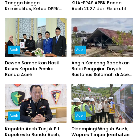
Tangga hingga
KUA-PPAS APBK Banda
Kriminalitas, Ketua DPRK
Aceh 2027 dari Eksekutif
Banda Aceh Dorong
Pemberantasan Narkoba,
Serta Penguatan Peran
Gampong
Aceh
Aceh
Dewan Sampaikan Hasil
Angin Kencang Robohkan
Reses Kepada Pemko
Balai Pengajian Dayah
Banda Aceh
Bustanus Salamah di Aceh
Besar
Aceh
Aceh
Kapolda Aceh Tunjuk Plt.
Didampingi Wagub 𝗔𝗰𝗲𝗵,
Kapolresta Banda Aceh,
Wapres 𝗧𝗶𝗻𝗷𝗮𝘂 𝗝𝗲𝗺𝗯𝗮𝘁𝗮𝗻