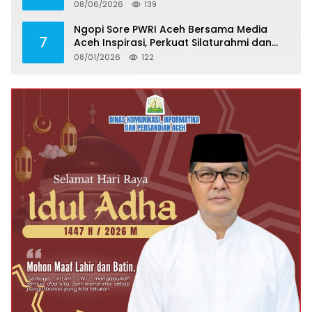
Kebun
08/06/2026
139
Ngopi Sore PWRI Aceh Bersama Media
7
Aceh Inspirasi, Perkuat Silaturahmi dan
Wariskan Pengalaman Berharga
08/01/2026
122