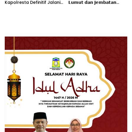
Kapolresta Definitif Jalani
𝗟𝘂𝗺𝘂𝘁 𝗱𝗮𝗻 𝗝𝗲𝗺𝗯𝗮𝘁𝗮𝗻
Pemeriksaan di Mabes Polri
𝗞𝗲𝗻𝗱𝗮𝘄𝗶