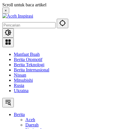
Langsung
Scroll untuk baca artikel
ke
×
konten
Manfaat Buah
Berita Otomotif
Berita Teknologi
Berita Internasional
Nissan
Mitsubishi
Rusia
Ukraina
Berita
Aceh
Daerah