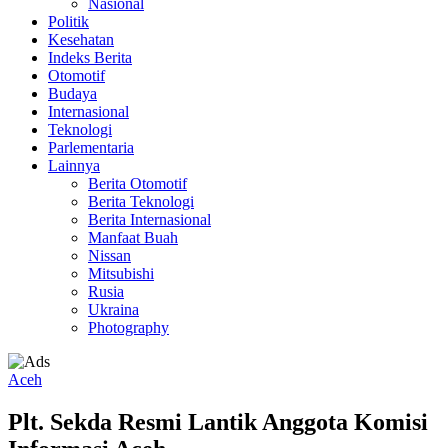
Nasional
Politik
Kesehatan
Indeks Berita
Otomotif
Budaya
Internasional
Teknologi
Parlementaria
Lainnya
Berita Otomotif
Berita Teknologi
Berita Internasional
Manfaat Buah
Nissan
Mitsubishi
Rusia
Ukraina
Photography
Aceh
Plt. Sekda Resmi Lantik Anggota Komisi