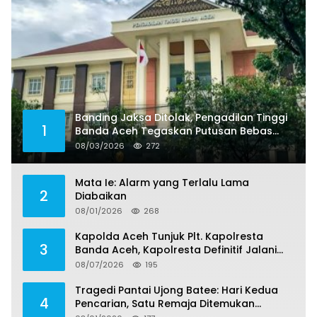
Banding Jaksa Ditolak, Pengadilan Tinggi
1
Banda Aceh Tegaskan Putusan Bebas
Dua Terdakwa Korupsi Tak Bisa Diajukan
08/03/2026
272
Banding
Mata Ie: Alarm yang Terlalu Lama
2
Diabaikan
08/01/2026
268
Kapolda Aceh Tunjuk Plt. Kapolresta
3
Banda Aceh, Kapolresta Definitif Jalani
Pemeriksaan di Mabes Polri
08/07/2026
195
Tragedi Pantai Ujong Batee: Hari Kedua
4
Pencarian, Satu Remaja Ditemukan
Meninggal, Tiga Korban Masih Dicari