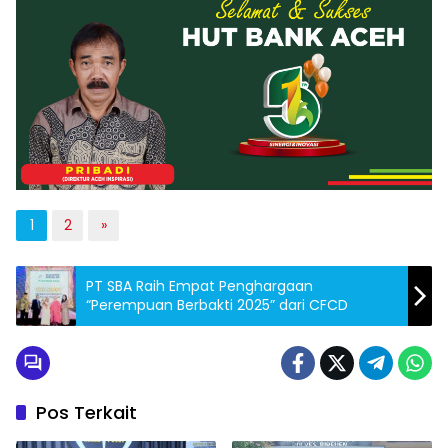
1
2
»
PT SBA Raih Empat Penghargaan
“Perempuan Berbakti 2025” dari CFCD
Pos Terkait