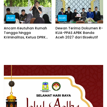
Aceh
Aceh
Ancam Keutuhan Rumah
Dewan Terima Dokumen R-
Tangga hingga
KUA-PPAS APBK Banda
Kriminalitas, Ketua DPRK
Aceh 2027 dari Eksekutif
Banda Aceh Dorong
Pemberantasan Narkoba,
Serta Penguatan Peran
Gampong