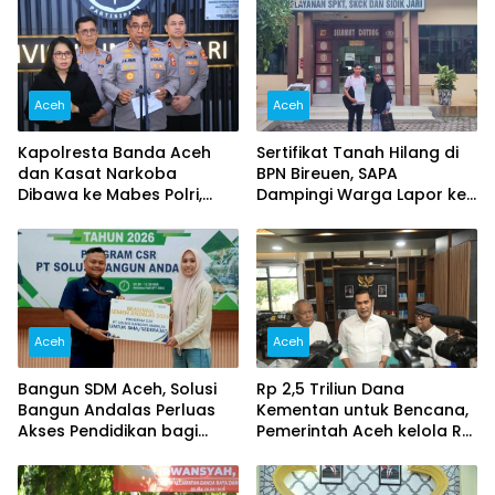
Aceh
Aceh
Kapolresta Banda Aceh
Sertifikat Tanah Hilang di
dan Kasat Narkoba
BPN Bireuen, SAPA
Dibawa ke Mabes Polri,
Dampingi Warga Lapor ke
Polri Tegaskan Proses
Polisi
Berjalan Profesional dan
Transparan
Aceh
Aceh
Bangun SDM Aceh, Solusi
Rp 2,5 Triliun Dana
Bangun Andalas Perluas
Kementan untuk Bencana,
Akses Pendidikan bagi
Pemerintah Aceh kelola Rp
5.500 Pelajar
9,7 Miliar‎