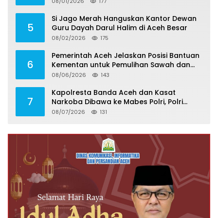
08/01/2026
177
Si Jago Merah Hanguskan Kantor Dewan
5
Guru Dayah Darul Halim di Aceh Besar
08/02/2026
175
Pemerintah Aceh Jelaskan Posisi Bantuan
6
Kementan untuk Pemulihan Sawah dan
Kebun
08/06/2026
143
Kapolresta Banda Aceh dan Kasat
7
Narkoba Dibawa ke Mabes Polri, Polri
Tegaskan Proses Berjalan Profesional dan
08/07/2026
131
Transparan