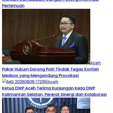
Pertemuan
Aceh
Pakar Hukum Dorong Polri Tindak Tegas Konten
Medsos yang Mengandung Provokasi
Aceh
Ketua DWP Aceh Terima Kunjungan Kerja DWP
Kalimantan Selatan, Pererat Sinergi dan Kolaborasi