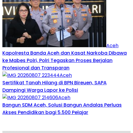
Aceh
Kapolresta Banda Aceh dan Kasat Narkoba Dibawa
ke Mabes Polri, Polri Tegaskan Proses Berjalan
Profesional dan Transparan
Aceh
Sertifikat Tanah Hilang di BPN Bireuen, SAPA
Dampingi Warga Lapor ke Polisi
Aceh
Bangun SDM Aceh, Solusi Bangun Andalas Perluas
Akses Pendidikan bagi 5.500 Pelajar