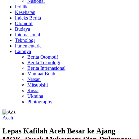
Nasional
Politik
Kesehatan
Indeks Berita
Otomotif
Budaya
Internasional
Teknologi
Parlementaria
Lainnya
Berita Otomotif
Berita Teknologi
Berita Internasional
Manfaat Buah
Nissan
Mitsubishi
Rusia
Ukraina
Photography
Aceh
Lepas Kafilah Aceh Besar ke Ajang