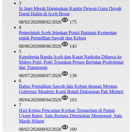
3
Si Jago Merah Hanguskan Kantor Dewan Guru Dayah
Darul Halim di Aceh Besar
08/02/2026
08/02/2026
175
4
Pemerintah Aceh Jelaskan Posisi Bantuan Kementan
untuk Pemulihan Sawah dan Kebun
08/06/2026
08/06/2026
143
5
Kapolresta Banda Aceh dan Kasat Narkoba Dibawa ke
Mabes Polri, Polri Tegaskan Proses Berjalan Profesional
dan Transparan
08/07/2026
08/07/2026
139
6
Bahas Pemulihan Sawah dan Kebun dengan Mentan,
Gubernur Mualem: Kami Butuh Dukungan Pak Menteri
08/04/2026
08/04/2026
103
7
Hari Ketiga Pencarian Korban Tenggelam di Pantai
Ujong Batee, Satu Remaja Ditemukan Meninggal, Satu
Masih Hilang
08/02/2026
08/02/2026
100