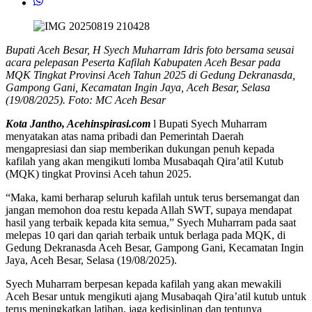
Bupati Aceh Besar, H Syech Muharram Idris foto bersama seusai
acara pelepasan Peserta Kafilah Kabupaten Aceh Besar pada
MQK Tingkat Provinsi Aceh Tahun 2025 di Gedung Dekranasda,
Gampong Gani, Kecamatan Ingin Jaya, Aceh Besar, Selasa
(19/08/2025). Foto: MC Aceh Besar
Kota Jantho, Acehinspirasi.com
l Bupati Syech Muharram
menyatakan atas nama pribadi dan Pemerintah Daerah
mengapresiasi dan siap memberikan dukungan penuh kepada
kafilah yang akan mengikuti lomba Musabaqah Qira’atil Kutub
(MQK) tingkat Provinsi Aceh tahun 2025.
“Maka, kami berharap seluruh kafilah untuk terus bersemangat dan
jangan memohon doa restu kepada Allah SWT, supaya mendapat
hasil yang terbaik kepada kita semua,” Syech Muharram pada saat
melepas 10 qari dan qariah terbaik untuk berlaga pada MQK, di
Gedung Dekranasda Aceh Besar, Gampong Gani, Kecamatan Ingin
Jaya, Aceh Besar, Selasa (19/08/2025).
Syech Muharram berpesan kepada kafilah yang akan mewakili
Aceh Besar untuk mengikuti ajang Musabaqah Qira’atil kutub untuk
terus meningkatkan latihan, jaga kedisiplinan dan tentunya