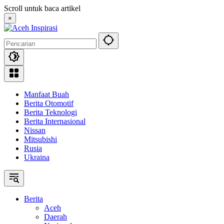
Langsung
Scroll untuk baca artikel
ke
×
konten
Manfaat Buah
Berita Otomotif
Berita Teknologi
Berita Internasional
Nissan
Mitsubishi
Rusia
Ukraina
Berita
Aceh
Daerah