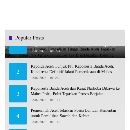
Popular Posts
Banding Jaksa Ditolak, Pengadilan Tinggi Banda Aceh
1
Tegaskan Putusan Bebas Dua Terdakwa Korupsi Tak
Bisa Diajukan Banding
08/03/2026
274
Kapolda Aceh Tunjuk Plt. Kapolresta Banda Aceh,
2
Kapolresta Definitif Jalani Pemeriksaan di Mabes
Polri
08/07/2026
200
Kapolresta Banda Aceh dan Kasat Narkoba Dibawa ke
3
Mabes Polri, Polri Tegaskan Proses Berjalan
Profesional dan Transparan
08/07/2026
147
Pemerintah Aceh Jelaskan Posisi Bantuan Kementan
4
untuk Pemulihan Sawah dan Kebun
08/06/2026
145