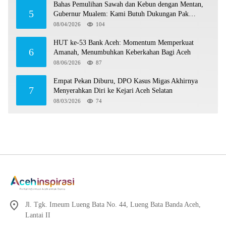
Bahas Pemulihan Sawah dan Kebun dengan Mentan,
5
Gubernur Mualem: Kami Butuh Dukungan Pak
Menteri
08/04/2026
104
HUT ke-53 Bank Aceh: Momentum Memperkuat
6
Amanah, Menumbuhkan Keberkahan Bagi Aceh
08/06/2026
87
Empat Pekan Diburu, DPO Kasus Migas Akhirnya
7
Menyerahkan Diri ke Kejari Aceh Selatan
08/03/2026
74
Jl. Tgk. Imeum Lueng Bata No. 44, Lueng Bata Banda Aceh,
Lantai II