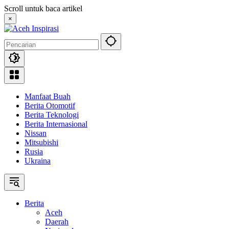
Langsung
Scroll untuk baca artikel
ke
×
konten
Manfaat Buah
Berita Otomotif
Berita Teknologi
Berita Internasional
Nissan
Mitsubishi
Rusia
Ukraina
Berita
Aceh
Daerah