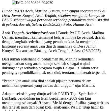
Bunda PAUD Aceh, Marlina Usman, menjemput seorang anak di
Desa Jamur Konyel, Aceh Tengah, sebelum mengantarkannya ke
PAUD sebagai wujud perhatian terhadap pendidikan anak usia dini
di pelosok daerah, Selasa (26/8/2025). Foto: Humas Aceh
Aceh Tengah, Acehinspirasi.com
l
Bunda PAUD Aceh, Marlina
Usman, menghadirkan semangat belajar hingga ke pelosok daerah
dengan langkah sederhana yang penuh makna. Ia menjemput
langsung seorang anak usia dini di rumahnya di Desa Jamur
Konyel, Kecamatan Bintang, Aceh Tengah, Selasa (26/8/2025).
Dari rumah sederhana di pedalaman itu, Marlina kemudian
mengantarkan sang anak menuju sekolah sebagai wujud
dukungannya terhadap program Wajib Belajar 13 Tahun serta
pentingnya pendidikan anak usia dini, terutama di daerah terpencil.
“Pendidikan anak usia dini adalah pijakan pertama dalam
melahirkan generasi yang cerdas dan unggul,” ujar Marlina.
Adapun sekolah yang dituju adalah PAUD Tgk. Syeh Jailani.
Lembaga pendidikan ini telah berdiri sejak 2009 dan kini
menampung sebanyak19 siswa. Meski dengan fasilitas yang terbatas
dan terletak jauh dari pusat kota, anak-anak PAUD tetap hadir ke