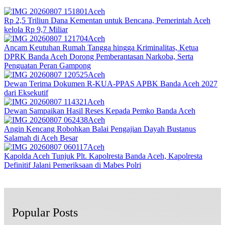
Aceh
Rp 2,5 Triliun Dana Kementan untuk Bencana, Pemerintah Aceh
kelola Rp 9,7 Miliar‎
Aceh
Ancam Keutuhan Rumah Tangga hingga Kriminalitas, Ketua
DPRK Banda Aceh Dorong Pemberantasan Narkoba, Serta
Penguatan Peran Gampong
Aceh
Dewan Terima Dokumen R-KUA-PPAS APBK Banda Aceh 2027
dari Eksekutif
Aceh
Dewan Sampaikan Hasil Reses Kepada Pemko Banda Aceh
Aceh
Angin Kencang Robohkan Balai Pengajian Dayah Bustanus
Salamah di Aceh Besar
Aceh
Kapolda Aceh Tunjuk Plt. Kapolresta Banda Aceh, Kapolresta
Definitif Jalani Pemeriksaan di Mabes Polri
Popular Posts