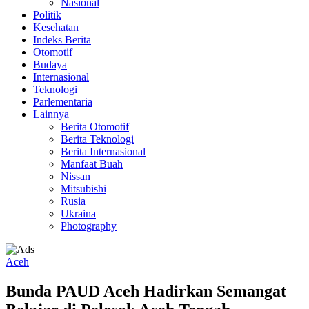
Nasional
Politik
Kesehatan
Indeks Berita
Otomotif
Budaya
Internasional
Teknologi
Parlementaria
Lainnya
Berita Otomotif
Berita Teknologi
Berita Internasional
Manfaat Buah
Nissan
Mitsubishi
Rusia
Ukraina
Photography
Aceh
Bunda PAUD Aceh Hadirkan Semangat