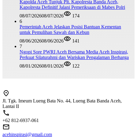
Kapolda Aceh Tunjuk Plt. Kapolresta Banda Aceh,
Kapolresta Definitif Jalani Pemeriksaan di Mabes Polri
08/07/2026
08/07/2026
174
6
Pemerintah Aceh Jelaskan Posisi Bantuan Kementan
untuk Pemulihan Sawah dan Kebun
08/06/2026
08/06/2026
141
7
Ngopi Sore PWRI Aceh Bersama Media Aceh Inspirasi,
Perkuat Silaturahmi dan Wariskan Pengalaman Berharga
08/01/2026
08/01/2026
122
Jl. Tgk. Imeum Lueng Bata No. 44, Lueng Bata Banda Aceh,
Lantai II
+62 812-6937-061
acehinspirasi@gmail.com