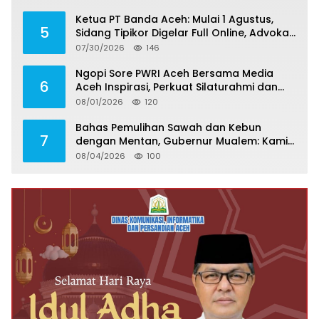
Ketua PT Banda Aceh: Mulai 1 Agustus,
5
Sidang Tipikor Digelar Full Online, Advokat
Harus Kuasai Teknologi
07/30/2026
146
Ngopi Sore PWRI Aceh Bersama Media
6
Aceh Inspirasi, Perkuat Silaturahmi dan
Wariskan Pengalaman Berharga
08/01/2026
120
Bahas Pemulihan Sawah dan Kebun
7
dengan Mentan, Gubernur Mualem: Kami
Butuh Dukungan Pak Menteri
08/04/2026
100