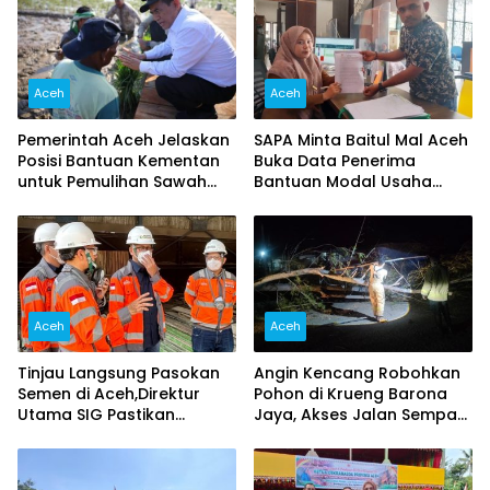
Aceh
Aceh
Pemerintah Aceh Jelaskan
SAPA Minta Baitul Mal Aceh
Posisi Bantuan Kementan
Buka Data Penerima
untuk Pemulihan Sawah
Bantuan Modal Usaha
dan Kebun
2026, Singgung Dugaan
Pungutan
Aceh
Aceh
Tinjau Langsung Pasokan
Angin Kencang Robohkan
Semen di Aceh,Direktur
Pohon di Krueng Barona
Utama SIG Pastikan
Jaya, Akses Jalan Sempat
Distribusi Berjalan Normal
Lumpuh