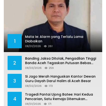
Mata Ie: Alarm yang Terlalu Lama
1
Diabaikan
08/01/2026
261
Banding Jaksa Ditolak, Pengadilan Tinggi
2
Banda Aceh Tegaskan Putusan Bebas
Dua Terdakwa Korupsi Tak Bisa Diajukan
08/03/2026
259
Banding
Si Jago Merah Hanguskan Kantor Dewan
3
Guru Dayah Darul Halim di Aceh Besar
08/02/2026
173
Tragedi Pantai Ujong Batee: Hari Kedua
4
Pencarian, Satu Remaja Ditemukan
Meninggal, Tiga Korban Masih Dicari
08/01/2026
171