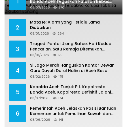
1
Banda Aceh Tegaskan Putusan Bebas
Dua Terdakwa Korupsi Tak Bisa Diajukan
08/03/2026
270
Banding
Mata Ie: Alarm yang Terlalu Lama
2
Diabaikan
08/01/2026
264
Tragedi Pantai Ujong Batee: Hari Kedua
3
Pencarian, Satu Remaja Ditemukan
Meninggal, Tiga Korban Masih Dicari
08/01/2026
175
Si Jago Merah Hanguskan Kantor Dewan
4
Guru Dayah Darul Halim di Aceh Besar
08/02/2026
175
Kapolda Aceh Tunjuk Plt. Kapolresta
5
Banda Aceh, Kapolresta Definitif Jalani
Pemeriksaan di Mabes Polri
08/07/2026
174
Pemerintah Aceh Jelaskan Posisi Bantuan
6
Kementan untuk Pemulihan Sawah dan
Kebun
08/06/2026
141