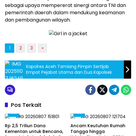
sebagai upaya mempererat sinergi antara TNI dan
pemerintah daerah dalam mendukung keamanan
dan pembangunan wilayah.
1
2
3
»
Kapolres Aceh Tamiang Pimpin Sertijab
Empat Pejabat Utama dan Dua Kapolsek
Pos Terkait
Aceh
Aceh
Rp 2,5 Triliun Dana
Ancam Keutuhan Rumah
Kementan untuk Bencana,
Tangga hingga