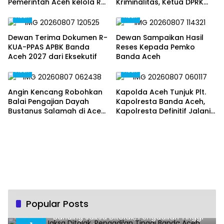
Pemerintah Aceh kelola Rp
Kriminalitas, Ketua DPRK
9,7 Miliar‎
Banda Aceh Dorong
Aceh
Aceh
Pemberantasan Narkoba,
Serta Penguatan Peran
Dewan Terima Dokumen R-
Dewan Sampaikan Hasil
Gampong
KUA-PPAS APBK Banda
Reses Kepada Pemko
Aceh 2027 dari Eksekutif
Banda Aceh
Aceh
Aceh
Angin Kencang Robohkan
Kapolda Aceh Tunjuk Plt.
Balai Pengajian Dayah
Kapolresta Banda Aceh,
Bustanus Salamah di Aceh
Kapolresta Definitif Jalani
Besar
Pemeriksaan di Mabes Polri
Popular Posts
Banding Jaksa Ditolak, Pengadilan Tinggi