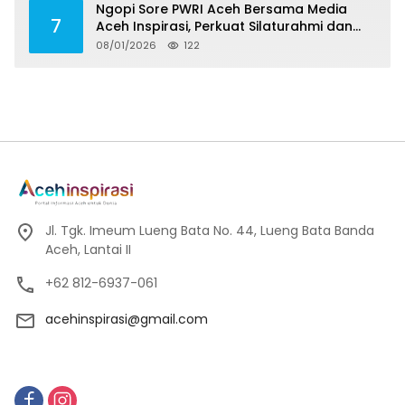
Ngopi Sore PWRI Aceh Bersama Media
7
Aceh Inspirasi, Perkuat Silaturahmi dan
Wariskan Pengalaman Berharga
08/01/2026
122
Jl. Tgk. Imeum Lueng Bata No. 44, Lueng Bata Banda
Aceh, Lantai II
+62 812-6937-061
acehinspirasi@gmail.com