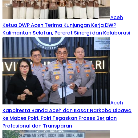
Aceh
Ketua DWP Aceh Terima Kunjungan Kerja DWP
Kalimantan Selatan, Pererat Sinergi dan Kolaborasi
Aceh
Kapolresta Banda Aceh dan Kasat Narkoba Dibawa
ke Mabes Polri, Polri Tegaskan Proses Berjalan
Profesional dan Transparan