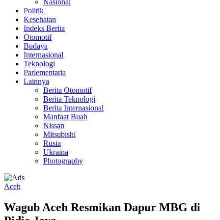
Nasional
Politik
Kesehatan
Indeks Berita
Otomotif
Budaya
Internasional
Teknologi
Parlementaria
Lainnya
Berita Otomotif
Berita Teknologi
Berita Internasional
Manfaat Buah
Nissan
Mitsubishi
Rusia
Ukraina
Photography
Aceh
Wagub Aceh Resmikan Dapur MBG di