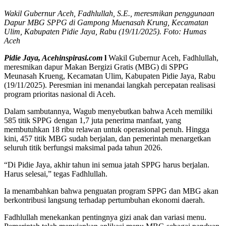
Wakil Gubernur Aceh, Fadhlullah, S.E., meresmikan penggunaan
Dapur MBG SPPG di Gampong Muenasah Krung, Kecamatan
Ulim, Kabupaten Pidie Jaya, Rabu (19/11/2025). Foto: Humas
Aceh
Pidie Jaya, Acehinspirasi.com
l
Wakil Gubernur Aceh, Fadhlullah,
meresmikan dapur Makan Bergizi Gratis (MBG) di SPPG
Meunasah Krueng, Kecamatan Ulim, Kabupaten Pidie Jaya, Rabu
(19/11/2025). Peresmian ini menandai langkah percepatan realisasi
program prioritas nasional di Aceh.
Dalam sambutannya, Wagub menyebutkan bahwa Aceh memiliki
585 titik SPPG dengan 1,7 juta penerima manfaat, yang
membutuhkan 18 ribu relawan untuk operasional penuh. Hingga
kini, 457 titik MBG sudah berjalan, dan pemerintah menargetkan
seluruh titik berfungsi maksimal pada tahun 2026.
“Di Pidie Jaya, akhir tahun ini semua jatah SPPG harus berjalan.
Harus selesai,” tegas Fadhlullah.
Ia menambahkan bahwa penguatan program SPPG dan MBG akan
berkontribusi langsung terhadap pertumbuhan ekonomi daerah.
Fadhlullah menekankan pentingnya gizi anak dan variasi menu.