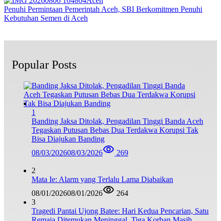
Aceh
Penuhi Permintaan Pemerintah Aceh, SBI Berkomitmen Penuhi
Kebutuhan Semen di Aceh
Popular Posts
1
Banding Jaksa Ditolak, Pengadilan Tinggi Banda Aceh
Tegaskan Putusan Bebas Dua Terdakwa Korupsi Tak
Bisa Diajukan Banding
08/03/2026
08/03/2026
269
2
Mata Ie: Alarm yang Terlalu Lama Diabaikan
08/01/2026
08/01/2026
264
3
Tragedi Pantai Ujong Batee: Hari Kedua Pencarian, Satu
Remaja Ditemukan Meninggal, Tiga Korban Masih