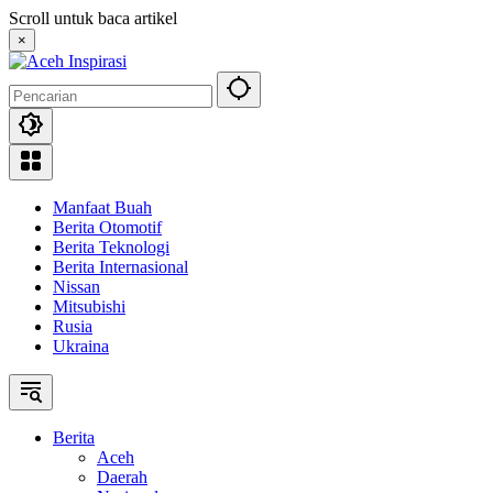
Langsung
Scroll untuk baca artikel
ke
×
konten
Manfaat Buah
Berita Otomotif
Berita Teknologi
Berita Internasional
Nissan
Mitsubishi
Rusia
Ukraina
Berita
Aceh
Daerah