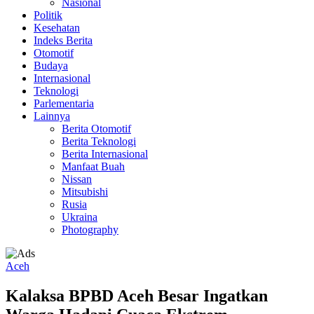
Nasional
Politik
Kesehatan
Indeks Berita
Otomotif
Budaya
Internasional
Teknologi
Parlementaria
Lainnya
Berita Otomotif
Berita Teknologi
Berita Internasional
Manfaat Buah
Nissan
Mitsubishi
Rusia
Ukraina
Photography
Aceh
Kalaksa BPBD Aceh Besar Ingatkan