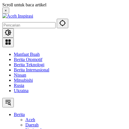
Langsung
Scroll untuk baca artikel
ke
×
konten
Manfaat Buah
Berita Otomotif
Berita Teknologi
Berita Internasional
Nissan
Mitsubishi
Rusia
Ukraina
Berita
Aceh
Daerah