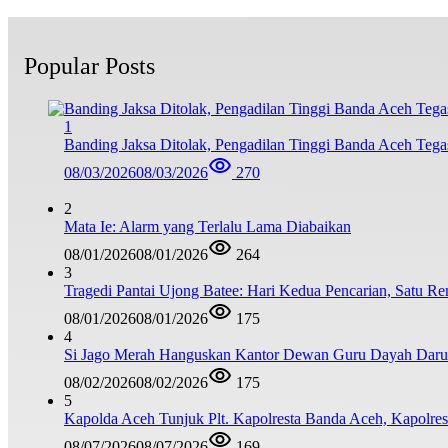
Popular Posts
1
Banding Jaksa Ditolak, Pengadilan Tinggi Banda Aceh Teg
08/03/2026
08/03/2026
270
2
Mata Ie: Alarm yang Terlalu Lama Diabaikan
08/01/2026
08/01/2026
264
3
Tragedi Pantai Ujong Batee: Hari Kedua Pencarian, Satu R
08/01/2026
08/01/2026
175
4
Si Jago Merah Hanguskan Kantor Dewan Guru Dayah Darul
08/02/2026
08/02/2026
175
5
Kapolda Aceh Tunjuk Plt. Kapolresta Banda Aceh, Kapolresta
08/07/2026
08/07/2026
169