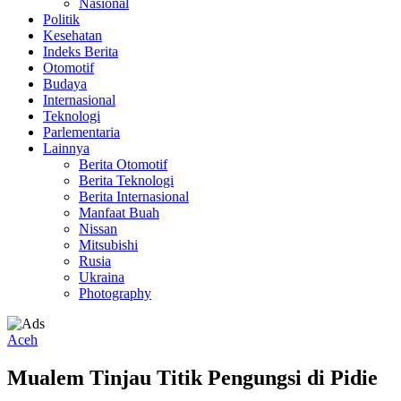
Nasional
Politik
Kesehatan
Indeks Berita
Otomotif
Budaya
Internasional
Teknologi
Parlementaria
Lainnya
Berita Otomotif
Berita Teknologi
Berita Internasional
Manfaat Buah
Nissan
Mitsubishi
Rusia
Ukraina
Photography
Aceh
Mualem Tinjau Titik Pengungsi di Pidie