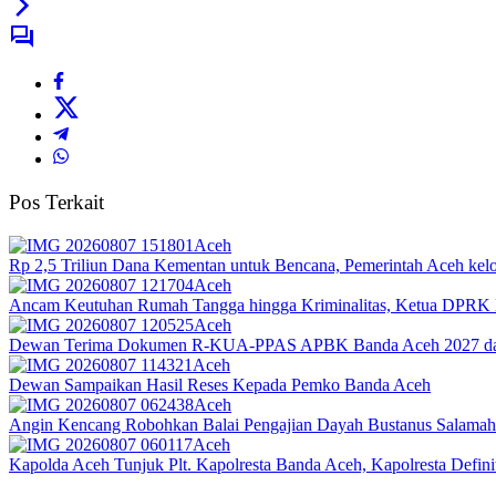
Pos Terkait
Aceh
Rp 2,5 Triliun Dana Kementan untuk Bencana, Pemerintah Aceh kelol
Aceh
Ancam Keutuhan Rumah Tangga hingga Kriminalitas, Ketua DPRK 
Aceh
Dewan Terima Dokumen R-KUA-PPAS APBK Banda Aceh 2027 dari
Aceh
Dewan Sampaikan Hasil Reses Kepada Pemko Banda Aceh
Aceh
Angin Kencang Robohkan Balai Pengajian Dayah Bustanus Salamah
Aceh
Kapolda Aceh Tunjuk Plt. Kapolresta Banda Aceh, Kapolresta Definit