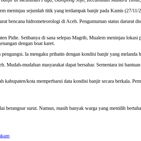
meninjau sejumlah titik yang terdampak banjir pada Kamis (27/11/202
arurat bencana hidrometeorologi di Aceh. Pengumuman status darura
ten Pidie. Setibanya di sana selepas Magrib, Mualem meninjau lokas
genangan dengan boat karet.
 pengungsi. Ia mengaku prihatin dengan kondisi banjir yang melanda 
ceh. Mudah-mudahan masyarakat dapat bersabar. Sementara ini bantuan
 kabupaten/kota memperbarui data kondisi banjir secara berkala. Pemer
mulai berangsur surut. Namun, masih banyak warga yang memilih bertah
hukam