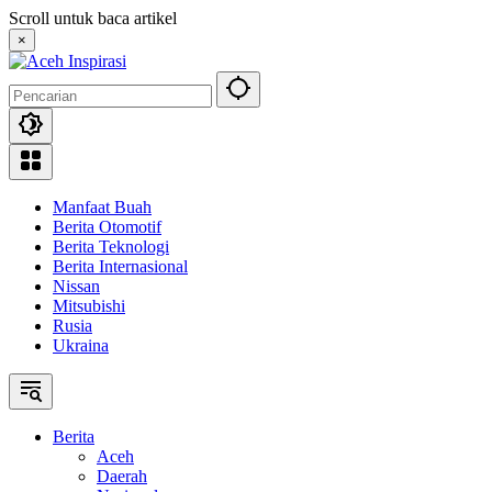
Langsung
Scroll untuk baca artikel
ke
×
konten
Manfaat Buah
Berita Otomotif
Berita Teknologi
Berita Internasional
Nissan
Mitsubishi
Rusia
Ukraina
Berita
Aceh
Daerah