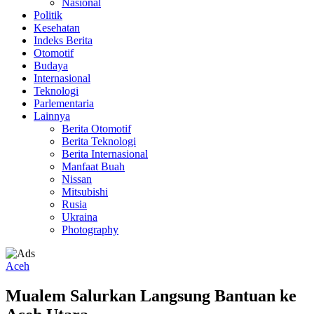
Nasional
Politik
Kesehatan
Indeks Berita
Otomotif
Budaya
Internasional
Teknologi
Parlementaria
Lainnya
Berita Otomotif
Berita Teknologi
Berita Internasional
Manfaat Buah
Nissan
Mitsubishi
Rusia
Ukraina
Photography
Aceh
Mualem Salurkan Langsung Bantuan ke