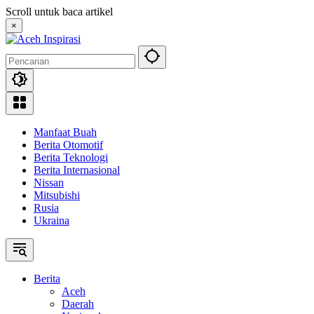
Langsung
Scroll untuk baca artikel
ke
×
konten
Manfaat Buah
Berita Otomotif
Berita Teknologi
Berita Internasional
Nissan
Mitsubishi
Rusia
Ukraina
Berita
Aceh
Daerah