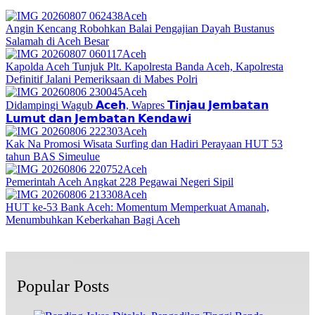
Aceh
Angin Kencang Robohkan Balai Pengajian Dayah Bustanus
Salamah di Aceh Besar
Aceh
Kapolda Aceh Tunjuk Plt. Kapolresta Banda Aceh, Kapolresta
Definitif Jalani Pemeriksaan di Mabes Polri
Aceh
Didampingi Wagub 𝗔𝗰𝗲𝗵, Wapres 𝗧𝗶𝗻𝗷𝗮𝘂 𝗝𝗲𝗺𝗯𝗮𝘁𝗮𝗻
𝗟𝘂𝗺𝘂𝘁 𝗱𝗮𝗻 𝗝𝗲𝗺𝗯𝗮𝘁𝗮𝗻 𝗞𝗲𝗻𝗱𝗮𝘄𝗶
Aceh
Kak Na Promosi Wisata Surfing dan Hadiri Perayaan HUT 53
tahun BAS Simeulue
Aceh
Pemerintah Aceh Angkat 228 Pegawai Negeri Sipil
Aceh
HUT ke-53 Bank Aceh: Momentum Memperkuat Amanah,
Menumbuhkan Keberkahan Bagi Aceh
Popular Posts