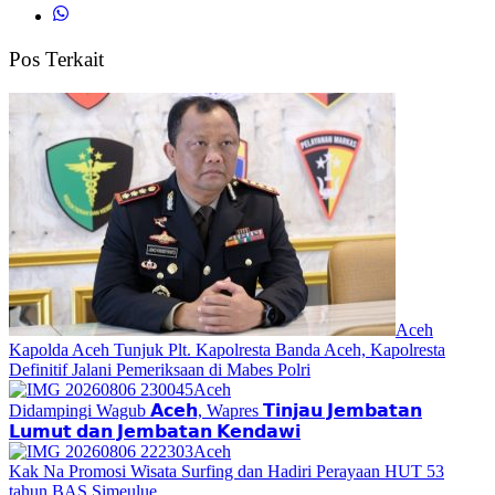
Pos Terkait
Aceh
Kapolda Aceh Tunjuk Plt. Kapolresta Banda Aceh, Kapolresta
Definitif Jalani Pemeriksaan di Mabes Polri
Aceh
Didampingi Wagub 𝗔𝗰𝗲𝗵, Wapres 𝗧𝗶𝗻𝗷𝗮𝘂 𝗝𝗲𝗺𝗯𝗮𝘁𝗮𝗻
𝗟𝘂𝗺𝘂𝘁 𝗱𝗮𝗻 𝗝𝗲𝗺𝗯𝗮𝘁𝗮𝗻 𝗞𝗲𝗻𝗱𝗮𝘄𝗶
Aceh
Kak Na Promosi Wisata Surfing dan Hadiri Perayaan HUT 53
tahun BAS Simeulue