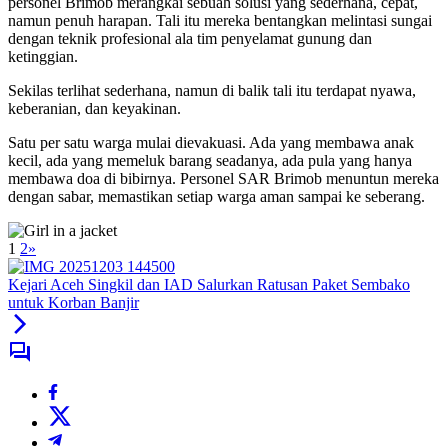
personel Brimob merangkai sebuah solusi yang sederhana, cepat,
namun penuh harapan. Tali itu mereka bentangkan melintasi sungai
dengan teknik profesional ala tim penyelamat gunung dan
ketinggian.
Sekilas terlihat sederhana, namun di balik tali itu terdapat nyawa,
keberanian, dan keyakinan.
Satu per satu warga mulai dievakuasi. Ada yang membawa anak
kecil, ada yang memeluk barang seadanya, ada pula yang hanya
membawa doa di bibirnya. Personel SAR Brimob menuntun mereka
dengan sabar, memastikan setiap warga aman sampai ke seberang.
1
2
»
Kejari Aceh Singkil dan IAD Salurkan Ratusan Paket Sembako
untuk Korban Banjir