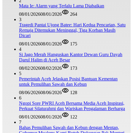
2
Mata Ie: Alarm yang Terlalu Lama Diabaikan
08/01/2026
08/01/2026
264
3
Tragedi Pantai Ujong Batee: Hari Kedua Pencarian, Satu
Remaja Ditemukan Meninggal, Tiga Korban Masih
Dicari
08/01/2026
08/01/2026
175
4
Si Jago Merah Hanguskan Kantor Dewan Guru Dayah
Darul Halim di Aceh Besar
08/02/2026
08/02/2026
173
5
Pemerintah Aceh Jelaskan Posisi Bantuan Kementan
untuk Pemulihan Sawah dan Kebun
08/06/2026
08/06/2026
128
6
Ngopi Sore PWRI Aceh Bersama Media Aceh Inspirasi,
Perkuat Silaturahmi dan Wariskan Pengalaman Berharga
08/01/2026
08/01/2026
122
7
Bahas Pemulihan Sawah dan Kebun dengan Mentan,
Gubernur Mualem: Kami Butuh Dukungan Pak Menteri