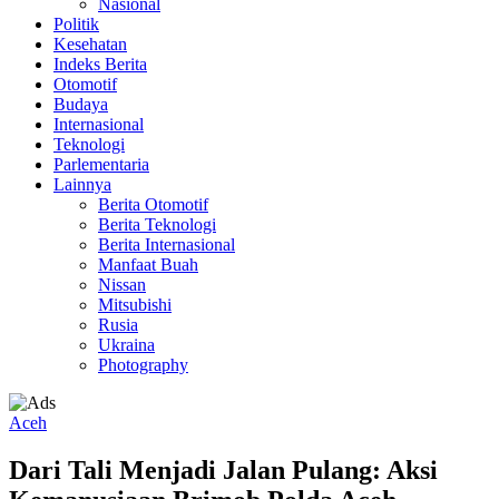
Nasional
Politik
Kesehatan
Indeks Berita
Otomotif
Budaya
Internasional
Teknologi
Parlementaria
Lainnya
Berita Otomotif
Berita Teknologi
Berita Internasional
Manfaat Buah
Nissan
Mitsubishi
Rusia
Ukraina
Photography
Aceh
Dari Tali Menjadi Jalan Pulang: Aksi