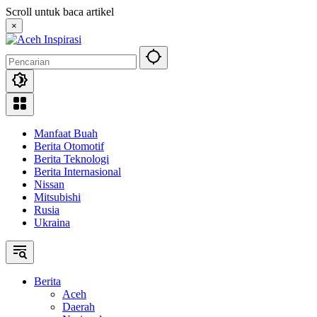
Langsung
Scroll untuk baca artikel
ke
×
konten
Manfaat Buah
Berita Otomotif
Berita Teknologi
Berita Internasional
Nissan
Mitsubishi
Rusia
Ukraina
Berita
Aceh
Daerah