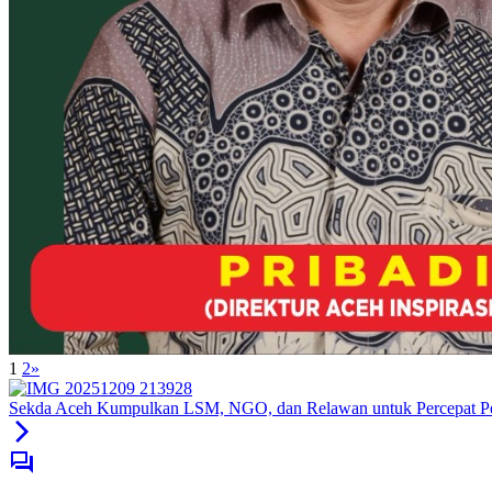
1
2
»
Sekda Aceh Kumpulkan LSM, NGO, dan Relawan untuk Percepat P