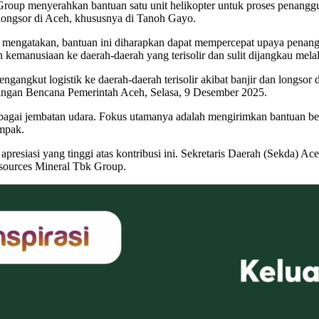
oup menyerahkan bantuan satu unit helikopter untuk proses penanggu
longsor di Aceh, khususnya di Tanoh Gayo.
mengatakan, bantuan ini diharapkan dapat mempercepat upaya penangg
kemanusiaan ke daerah-daerah yang terisolir dan sulit dijangkau melalu
gangkut logistik ke daerah-daerah terisolir akibat banjir dan longso
langan Bencana Pemerintah Aceh, Selasa, 9 Desember 2025.
ebagai jembatan udara. Fokus utamanya adalah mengirimkan bantuan be
ampak.
resiasi yang tinggi atas kontribusi ini. Sekretaris Daerah (Sekda) 
esources Mineral Tbk Group.