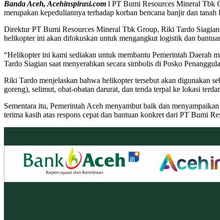
Banda Aceh, Acehinspirasi.com
l PT Bumi Resources Mineral Tbk Gr
merupakan kepeduliannya terhadap korban bencana banjir dan tanah 
Direktur PT Bumi Resources Mineral Tbk Group, Riki Tardo Siagian 
helikopter ini akan difokuskan untuk mengangkut logistik dan bantuan 
“Helikopter ini kami sediakan untuk membantu Pemerintah Daerah men
Tardo Siagian saat menyerahkan secara simbolis di Posko Penanggu
Riki Tardo menjelaskan bahwa helikopter tersebut akan digunakan s
goreng), selimut, obat-obatan darurat, dan tenda terpal ke lokasi terd
Sementara itu, Pemerintah Aceh menyambut baik dan menyampaikan ap
terima kasih atas respons cepat dan bantuan konkret dari PT Bumi R