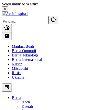
Langsung
Scroll untuk baca artikel
ke
×
konten
Manfaat Buah
Berita Otomotif
Berita Teknologi
Berita Internasional
Nissan
Mitsubishi
Rusia
Ukraina
Berita
Aceh
Daerah