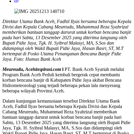
Direktur Utama Bank Aceh, Fadhil Ilyas bersama beberapa Kepala
Divisi dan Kepala Cabang Meureudu, Muhammad Reza Syahrizal
memberikan bantuan tanggap darurat untuk korban bencana banjir
pada hari Sabtu, 13 Desember 2025 yang diterima langsung oleh
Bupati Pidie Jaya, Tgk. H. Syibral Malasyi, MA, S.Sos dan
didampingi oleh Wakil Bupati Pidie Jaya, Hasan Basri, ST, M.T
bertempat di Posko Utama Penanganan Bencana Banjir Pidie
Jaya. Foto: Humas Bank Aceh
Meureudu, Acehinspirasi.com
l
PT. Bank Aceh Syariah melalui
Program Bank Aceh Peduli kembali bergerak cepat membantu
korban bencana banjir di Kabupaten Pidie Jaya akibat Bencana
Hidrometeorologi yang terjadi beberapa pekan lalu menyerang
beberapa wilayah Provinsi Aceh.
Dalam kunjungan kemanusiaan tersebut Direktur Utama Bank
Aceh, Fadhil Ilyas bersama beberapa Kepala Divisi dan Kepala
Cabang Meureudu, Muhammad Reza Syahrizal memberikan
bantuan tanggap darurat untuk korban bencana banjir pada hari
Sabtu, 13 Desember 2025 yang diterima langsung oleh Bupati Pidie
Jaya, Tgk. H. Syibral Malasyi, MA, S.Sos dan didampingi oleh
Wakil Bupati Pidie Jaya, Hasan Basri, ST, M.T bertempat di Posko