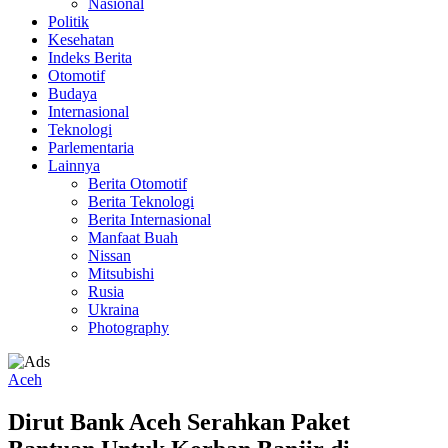
Nasional
Politik
Kesehatan
Indeks Berita
Otomotif
Budaya
Internasional
Teknologi
Parlementaria
Lainnya
Berita Otomotif
Berita Teknologi
Berita Internasional
Manfaat Buah
Nissan
Mitsubishi
Rusia
Ukraina
Photography
Aceh
Dirut Bank Aceh Serahkan Paket