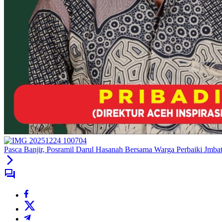
Pasca Banjir, Posramil Darul Hasanah Bersama Warga Perbaiki Jmba