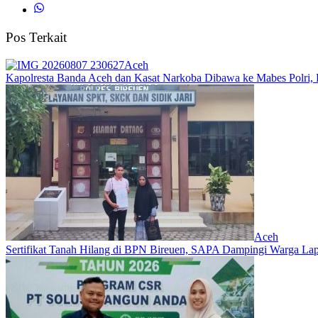
Pos Terkait
Aceh
Kapolresta Banda Aceh dan Kasat Narkoba Dibawa ke Mabes Polri, Po
Aceh
Sertifikat Tanah Hilang di BPN Bireuen, SAPA Dampingi Warga Lapo