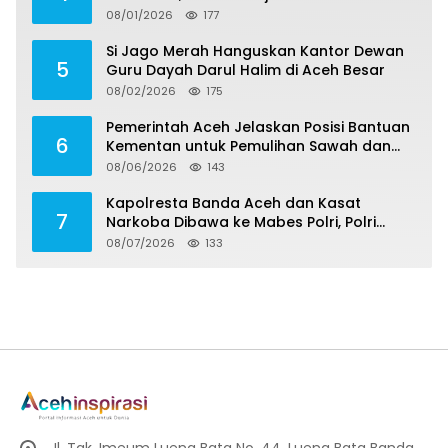
Meninggal, Tiga Korban Masih Dicari
08/01/2026
177
Si Jago Merah Hanguskan Kantor Dewan
5
Guru Dayah Darul Halim di Aceh Besar
08/02/2026
175
Pemerintah Aceh Jelaskan Posisi Bantuan
6
Kementan untuk Pemulihan Sawah dan
Kebun
08/06/2026
143
Kapolresta Banda Aceh dan Kasat
7
Narkoba Dibawa ke Mabes Polri, Polri
Tegaskan Proses Berjalan Profesional dan
08/07/2026
133
Transparan
Jl. Tgk. Imeum Lueng Bata No. 44, Lueng Bata Banda