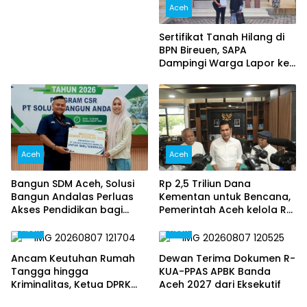
Polri Tegaskan Proses
Aceh
Berjalan Profesional dan
Transparan
Sertifikat Tanah Hilang di
BPN Bireuen, SAPA
Dampingi Warga Lapor ke
Polisi
Aceh
Aceh
Bangun SDM Aceh, Solusi
Rp 2,5 Triliun Dana
Bangun Andalas Perluas
Kementan untuk Bencana,
Akses Pendidikan bagi
Pemerintah Aceh kelola Rp
5.500 Pelajar
9,7 Miliar‎
Aceh
Aceh
Ancam Keutuhan Rumah
Dewan Terima Dokumen R-
Tangga hingga
KUA-PPAS APBK Banda
Kriminalitas, Ketua DPRK
Aceh 2027 dari Eksekutif
Banda Aceh Dorong