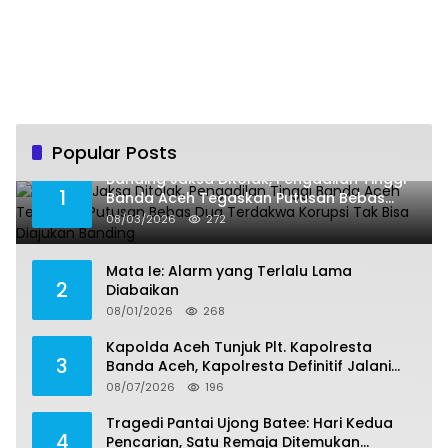
Pemberantasan Narkoba,
Serta Penguatan Peran
Gampong
Popular Posts
Banding Jaksa Ditolak, Pengadilan Tinggi
1
Banda Aceh Tegaskan Putusan Bebas
Dua Terdakwa Korupsi Tak Bisa Diajukan
08/03/2026
272
Banding
Mata Ie: Alarm yang Terlalu Lama
2
Diabaikan
08/01/2026
268
Kapolda Aceh Tunjuk Plt. Kapolresta
3
Banda Aceh, Kapolresta Definitif Jalani
Pemeriksaan di Mabes Polri
08/07/2026
196
Tragedi Pantai Ujong Batee: Hari Kedua
4
Pencarian, Satu Remaja Ditemukan