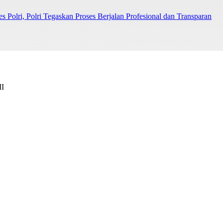
Polri, Polri Tegaskan Proses Berjalan Profesional dan Transparan
II