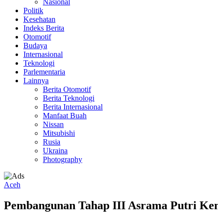
Nasional
Politik
Kesehatan
Indeks Berita
Otomotif
Budaya
Internasional
Teknologi
Parlementaria
Lainnya
Berita Otomotif
Berita Teknologi
Berita Internasional
Manfaat Buah
Nissan
Mitsubishi
Rusia
Ukraina
Photography
Aceh
Pembangunan Tahap III Asrama Putri Ke