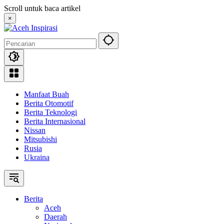
Langsung
Scroll untuk baca artikel
ke
×
konten
Manfaat Buah
Berita Otomotif
Berita Teknologi
Berita Internasional
Nissan
Mitsubishi
Rusia
Ukraina
Berita
Aceh
Daerah