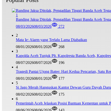
1
Banding Jaksa Ditolak, Pengadilan Tinggi Banda Aceh Teg
08/03/2026
08/03/2026
272
2
Mata Ie: Alarm yang Terlalu Lama Diabaikan
08/01/2026
08/01/2026
268
3
Kapolda Aceh Tunjuk Plt. Kapolresta Banda Aceh, Kapolresta
08/07/2026
08/07/2026
196
4
Tragedi Pantai Ujong Batee: Hari Kedua Pencarian, Satu R
08/01/2026
08/01/2026
177
5
Si Jago Merah Hanguskan Kantor Dewan Guru Dayah Darul
08/02/2026
08/02/2026
175
6
Pemerintah Aceh Jelaskan Posisi Bantuan Kementan untuk
08/06/2026
08/06/2026
143