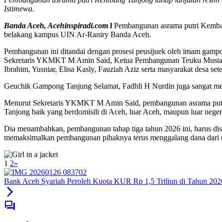
Istimewa
.
Banda Aceh, Acehinspiradi.com
l
Pembangunan asrama putri Kembang
belakang kampus UIN Ar-Raniry Banda Aceh.
Pembangunan ini ditandai dengan prosesi peusijuek oleh imam g
Sekretaris YKMKT M Amin Said, Ketua Pembangunan Teuku Mustafa 
Ibrahim, Yusniar, Elisa Kasly, Fauziah Aziz serta masyarakat desa set
Geuchik Gampong Tanjung Selamat, Fadhli H Nurdin juga sangat m
Menurut Sekretaris YKMKT M Amin Said, pembangunan asrama putri
Tanjong baik yang berdomisili di Aceh, luar Aceh, maupun luar neger
Dia menambahkan, pembangunan tahap tiga tahun 2026 ini, harus dis
memaksimalkan pembangunan pihaknya terus menggalang dana dari 
1
2
»
Bank Aceh Syariah Peroleh Kuota KUR Rp 1,5 Triliun di Tahun 202