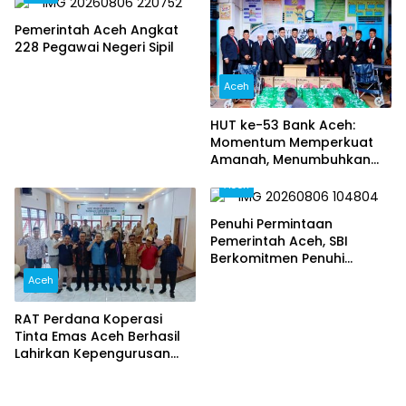
Pemerintah Aceh Angkat
228 Pegawai Negeri Sipil
Aceh
HUT ke-53 Bank Aceh:
Momentum Memperkuat
Amanah, Menumbuhkan
Keberkahan Bagi Aceh
Aceh
Penuhi Permintaan
Pemerintah Aceh, SBI
Berkomitmen Penuhi
Kebutuhan Semen di Aceh
Aceh
RAT Perdana Koperasi
Tinta Emas Aceh Berhasil
Lahirkan Kepengurusan
Baru