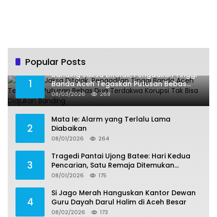
Popular Posts
Banding Jaksa Ditolak, Pengadilan Tinggi
1
Banda Aceh Tegaskan Putusan Bebas
Dua Terdakwa Korupsi Tak Bisa Diajukan
08/03/2026
269
Banding
Mata Ie: Alarm yang Terlalu Lama
2
Diabaikan
08/01/2026
264
Tragedi Pantai Ujong Batee: Hari Kedua
3
Pencarian, Satu Remaja Ditemukan
Meninggal, Tiga Korban Masih Dicari
08/01/2026
175
Si Jago Merah Hanguskan Kantor Dewan
4
Guru Dayah Darul Halim di Aceh Besar
08/02/2026
173