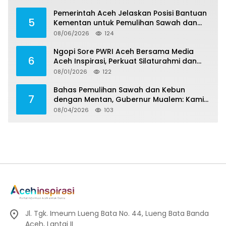
Pemerintah Aceh Jelaskan Posisi Bantuan
5
Kementan untuk Pemulihan Sawah dan
Kebun
08/06/2026
124
Ngopi Sore PWRI Aceh Bersama Media
6
Aceh Inspirasi, Perkuat Silaturahmi dan
Wariskan Pengalaman Berharga
08/01/2026
122
Bahas Pemulihan Sawah dan Kebun
7
dengan Mentan, Gubernur Mualem: Kami
Butuh Dukungan Pak Menteri
08/04/2026
103
Jl. Tgk. Imeum Lueng Bata No. 44, Lueng Bata Banda
Aceh, Lantai II