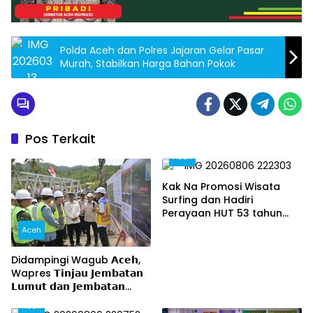
Polda Aceh dan Polres Jajaran Gelar Pasar
Murah, Stabilkan Harga Bahan Pokok
Pos Terkait
Aceh
Kak Na Promosi Wisata
Surfing dan Hadiri
Perayaan HUT 53 tahun
BAS Simeulue
Aceh
Didampingi Wagub 𝗔𝗰𝗲𝗵,
Wapres 𝗧𝗶𝗻𝗷𝗮𝘂 𝗝𝗲𝗺𝗯𝗮𝘁𝗮𝗻
𝗟𝘂𝗺𝘂𝘁 𝗱𝗮𝗻 𝗝𝗲𝗺𝗯𝗮𝘁𝗮𝗻
𝗞𝗲𝗻𝗱𝗮𝘄𝗶
Aceh