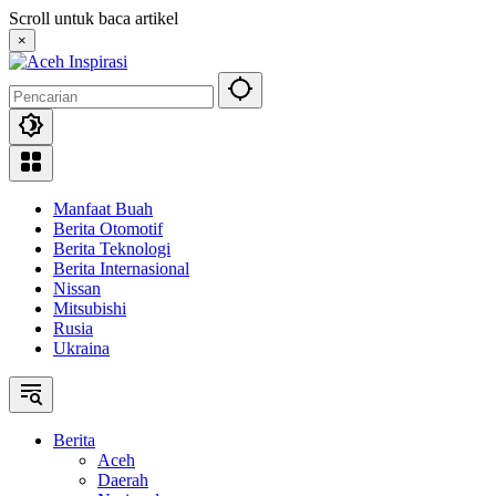
Langsung
Scroll untuk baca artikel
ke
×
konten
Manfaat Buah
Berita Otomotif
Berita Teknologi
Berita Internasional
Nissan
Mitsubishi
Rusia
Ukraina
Berita
Aceh
Daerah