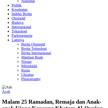
Nasional
Politik
Kesehatan
Indeks Berita
Otomotif
Budaya
Internasional
Teknologi
Parlementaria
Lainnya
Berita Otomotif
Berita Teknologi
Berita Internasional
Manfaat Buah
Nissan
Mitsubishi
Rusia
Ukraina
Photography
Aceh
Malam 25 Ramadan, Remaja dan Anak-