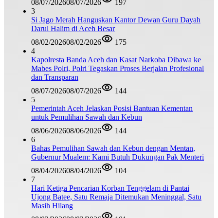
08/07/2026
08/07/2026
197
3
Si Jago Merah Hanguskan Kantor Dewan Guru Dayah
Darul Halim di Aceh Besar
08/02/2026
08/02/2026
175
4
Kapolresta Banda Aceh dan Kasat Narkoba Dibawa ke
Mabes Polri, Polri Tegaskan Proses Berjalan Profesional
dan Transparan
08/07/2026
08/07/2026
144
5
Pemerintah Aceh Jelaskan Posisi Bantuan Kementan
untuk Pemulihan Sawah dan Kebun
08/06/2026
08/06/2026
144
6
Bahas Pemulihan Sawah dan Kebun dengan Mentan,
Gubernur Mualem: Kami Butuh Dukungan Pak Menteri
08/04/2026
08/04/2026
104
7
Hari Ketiga Pencarian Korban Tenggelam di Pantai
Ujong Batee, Satu Remaja Ditemukan Meninggal, Satu
Masih Hilang