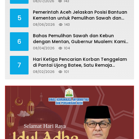
Tegaskan Proses Berjalan Profesional dan
08/07/2026
143
Transparan
Pemerintah Aceh Jelaskan Posisi Bantuan
5
Kementan untuk Pemulihan Sawah dan
Kebun
08/06/2026
143
Bahas Pemulihan Sawah dan Kebun
6
dengan Mentan, Gubernur Mualem: Kami
Butuh Dukungan Pak Menteri
08/04/2026
104
Hari Ketiga Pencarian Korban Tenggelam
7
di Pantai Ujong Batee, Satu Remaja
Ditemukan Meninggal, Satu Masih Hilang
08/02/2026
101