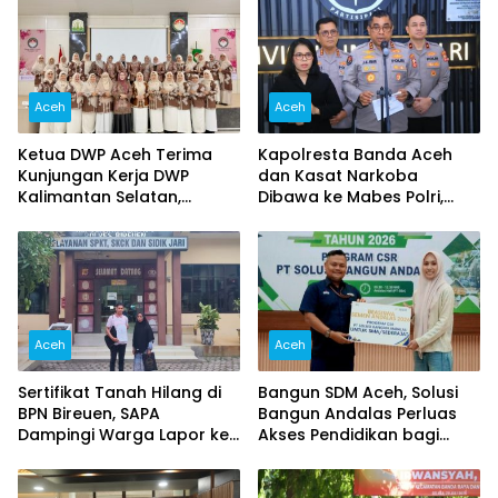
Aceh
Aceh
Ketua DWP Aceh Terima
Kapolresta Banda Aceh
Kunjungan Kerja DWP
dan Kasat Narkoba
Kalimantan Selatan,
Dibawa ke Mabes Polri,
Pererat Sinergi dan
Polri Tegaskan Proses
Kolaborasi
Berjalan Profesional dan
Transparan
Aceh
Aceh
Sertifikat Tanah Hilang di
Bangun SDM Aceh, Solusi
BPN Bireuen, SAPA
Bangun Andalas Perluas
Dampingi Warga Lapor ke
Akses Pendidikan bagi
Polisi
5.500 Pelajar