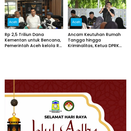
Aceh
Aceh
Rp 2,5 Triliun Dana
Ancam Keutuhan Rumah
Kementan untuk Bencana,
Tangga hingga
Pemerintah Aceh kelola Rp
Kriminalitas, Ketua DPRK
9,7 Miliar‎
Banda Aceh Dorong
Pemberantasan Narkoba,
Serta Penguatan Peran
Gampong