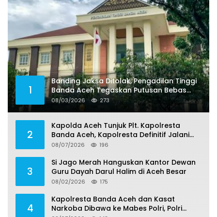
Banding Jaksa Ditolak, Pengadilan Tinggi
1
Banda Aceh Tegaskan Putusan Bebas
Dua Terdakwa Korupsi Tak Bisa Diajukan
08/03/2026
273
Banding
Kapolda Aceh Tunjuk Plt. Kapolresta
2
Banda Aceh, Kapolresta Definitif Jalani
Pemeriksaan di Mabes Polri
08/07/2026
196
Si Jago Merah Hanguskan Kantor Dewan
3
Guru Dayah Darul Halim di Aceh Besar
08/02/2026
175
Kapolresta Banda Aceh dan Kasat
4
Narkoba Dibawa ke Mabes Polri, Polri