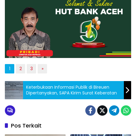
1
2
3
»
Keterbukaan Informasi Publik di Bireuen
Dipertanyakan, SAPA Kirim Surat Keberatan
Pos Terkait