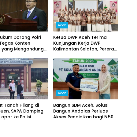
Aceh
ukum Dorong Polri
Ketua DWP Aceh Terima
 Tegas Konten
Kunjungan Kerja DWP
 yang Mengandung
Kalimantan Selatan, Pererat
si
Sinergi dan Kolaborasi
Aceh
kat Tanah Hilang di
Bangun SDM Aceh, Solusi
euen, SAPA Dampingi
Bangun Andalas Perluas
apor ke Polisi
Akses Pendidikan bagi 5.500
Pelajar