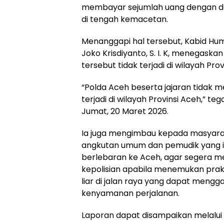
membayar sejumlah uang dengan d
di tengah kemacetan.
Menanggapi hal tersebut, Kabid Hu
Joko Krisdiyanto, S. I. K, menegask
tersebut tidak terjadi di wilayah Prov
“Polda Aceh beserta jajaran tidak me
terjadi di wilayah Provinsi Aceh,” t
Jumat, 20 Maret 2026.
Ia juga mengimbau kepada masyarak
angkutan umum dan pemudik yang 
berlebaran ke Aceh, agar segera m
kepolisian apabila menemukan pra
liar di jalan raya yang dapat men
kenyamanan perjalanan.
Laporan dapat disampaikan melalui 