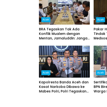
Aceh
Aceh
BRA Tegaskan Tak Ada
Pakar H
Konflik Mualem dengan
Tindak
Mentan, Jamaluddin: Jangan
Medsos
Potong Informasi Pertemuan
Provoka
Aceh
Aceh
Kapolresta Banda Aceh dan
Sertifi
Kasat Narkoba Dibawa ke
BPN Bir
Mabes Polri, Polri Tegaskan
Warga L
Proses Berjalan Profesional
dan Transparan