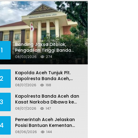
Banding Jaksa Ditolak,
1
Pengadilan Tinggi Banda
Aceh Tegaskan Putusan
08/03/2026
274
Bebas Dua Terdakwa Korupsi
Tak Bisa Diajukan Banding
Kapolda Aceh Tunjuk Plt.
2
Kapolresta Banda Aceh,
Kapolresta Definitif Jalani
08/07/2026
198
Pemeriksaan di Mabes Polri
Kapolresta Banda Aceh dan
3
Kasat Narkoba Dibawa ke
Mabes Polri, Polri Tegaskan
08/07/2026
147
Proses Berjalan Profesional
dan Transparan
Pemerintah Aceh Jelaskan
4
Posisi Bantuan Kementan
untuk Pemulihan Sawah dan
08/06/2026
144
Kebun