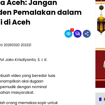
a Aceh: Jangan
siden Pemalakan dalam
i di Aceh
31
oko Krisdiyanto, S. I. K.
ebuah video yang beredar luas
menampilkan aksi dugaan
 pemudik dengan nominal
sahan masyarakat.
mlah orang memaksa sopir untuk