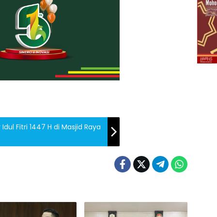
dul Fitri 1447 H di Masjid Raya