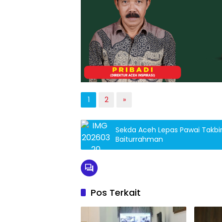
1
2
»
Sekda Aceh Lepas Pawai Takbir I
Baiturrahman
Pos Terkait