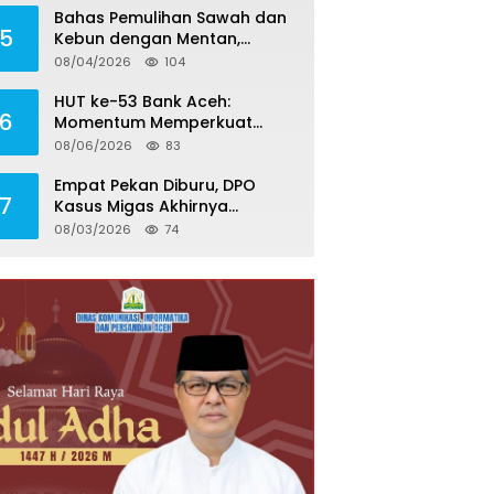
Bahas Pemulihan Sawah dan
5
Kebun dengan Mentan,
Gubernur Mualem: Kami
08/04/2026
104
Butuh Dukungan Pak Menteri
HUT ke-53 Bank Aceh:
6
Momentum Memperkuat
Amanah, Menumbuhkan
08/06/2026
83
Keberkahan Bagi Aceh
Empat Pekan Diburu, DPO
7
Kasus Migas Akhirnya
Menyerahkan Diri ke Kejari
08/03/2026
74
Aceh Selatan