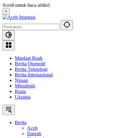
Langsung
Scroll untuk baca artikel
ke
×
konten
Manfaat Buah
Berita Otomotif
Berita Teknologi
Berita Internasional
Nissan
Mitsubishi
Rusia
Ukraina
Berita
Aceh
Daerah