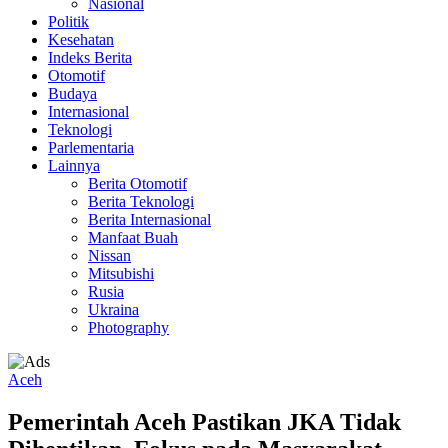
Nasional
Politik
Kesehatan
Indeks Berita
Otomotif
Budaya
Internasional
Teknologi
Parlementaria
Lainnya
Berita Otomotif
Berita Teknologi
Berita Internasional
Manfaat Buah
Nissan
Mitsubishi
Rusia
Ukraina
Photography
Aceh
Pemerintah Aceh Pastikan JKA Tidak