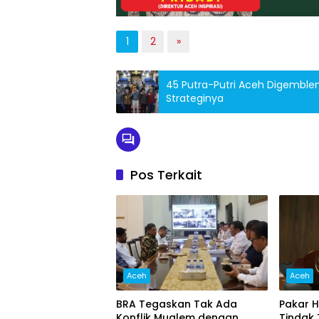
1
2
»
45 Putra-Putri Aceh Digembleng
Strateginya
Pos Terkait
Aceh
Aceh
BRA Tegaskan Tak Ada
Pakar H
Konflik Mualem dengan
Tindak