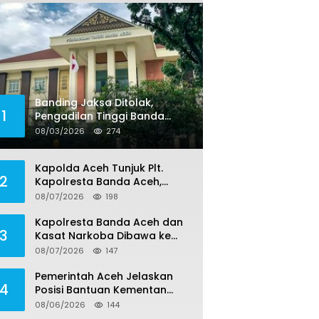
Banding Jaksa Ditolak,
1
Pengadilan Tinggi Banda
Aceh Tegaskan Putusan
08/03/2026
274
Bebas Dua Terdakwa Korupsi
Tak Bisa Diajukan Banding
Kapolda Aceh Tunjuk Plt.
2
Kapolresta Banda Aceh,
Kapolresta Definitif Jalani
08/07/2026
198
Pemeriksaan di Mabes Polri
Kapolresta Banda Aceh dan
3
Kasat Narkoba Dibawa ke
Mabes Polri, Polri Tegaskan
08/07/2026
147
Proses Berjalan Profesional
dan Transparan
Pemerintah Aceh Jelaskan
4
Posisi Bantuan Kementan
untuk Pemulihan Sawah dan
08/06/2026
144
Kebun