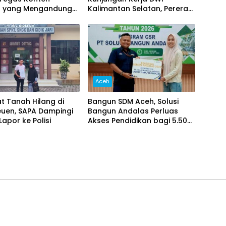
 yang Mengandung
Kalimantan Selatan, Pererat
si
Sinergi dan Kolaborasi
Aceh
kat Tanah Hilang di
Bangun SDM Aceh, Solusi
euen, SAPA Dampingi
Bangun Andalas Perluas
apor ke Polisi
Akses Pendidikan bagi 5.500
Pelajar