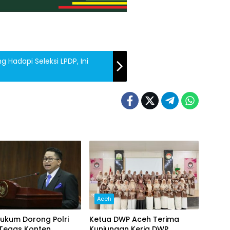
 Hadapi Seleksi LPDP, Ini
Aceh
ukum Dorong Polri
Ketua DWP Aceh Terima
 Tegas Konten
Kunjungan Kerja DWP