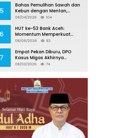
Bahas Pemulihan Sawah dan
5
Kebun dengan Mentan,
Gubernur Mualem: Kami
08/04/2026
104
Butuh Dukungan Pak Menteri
HUT ke-53 Bank Aceh:
6
Momentum Memperkuat
Amanah, Menumbuhkan
08/06/2026
83
Keberkahan Bagi Aceh
Empat Pekan Diburu, DPO
7
Kasus Migas Akhirnya
Menyerahkan Diri ke Kejari
08/03/2026
74
Aceh Selatan