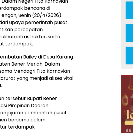
i Dalam Negeri Tito Karnavian
 terdampak bencana di
engah, Senin (20/4/2026).
 dari upaya pemerintah pusat
tikan percepatan
han infrastruktur, serta
at terdampak.
Jembatan Bailey di Desa Karang
aten Bener Meriah. Dalam
rsama Mendagri Tito Karnavian
arurat yang menjadi akses vital
.
n tersebut Bupati Bener
nasi Pimpinan Daerah
an jajaran pemerintah pusat
tmen bersama dalam
tur terdampak.