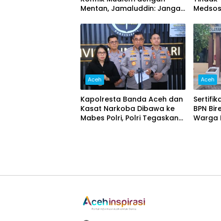
Mentan, Jamaluddin: Jangan
Medsos
Potong Informasi Pertemuan
Provoka
Aceh
Aceh
Kapolresta Banda Aceh dan
Sertifi
Kasat Narkoba Dibawa ke
BPN Bir
Mabes Polri, Polri Tegaskan
Warga L
Proses Berjalan Profesional
dan Transparan