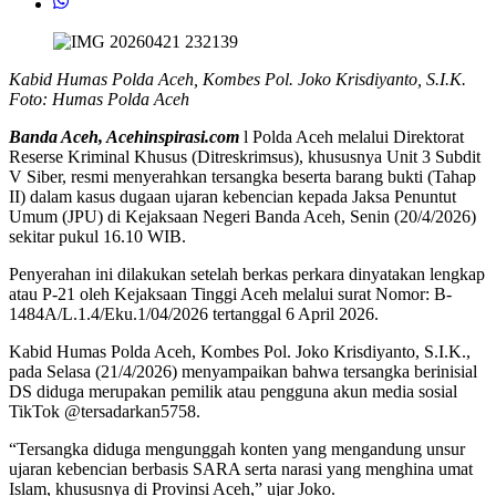
Kabid Humas Polda Aceh, Kombes Pol. Joko Krisdiyanto, S.I.K.
Foto: Humas Polda Aceh
Banda Aceh, Acehinspirasi.com
l Polda Aceh melalui Direktorat
Reserse Kriminal Khusus (Ditreskrimsus), khususnya Unit 3 Subdit
V Siber, resmi menyerahkan tersangka beserta barang bukti (Tahap
II) dalam kasus dugaan ujaran kebencian kepada Jaksa Penuntut
Umum (JPU) di Kejaksaan Negeri Banda Aceh, Senin (20/4/2026)
sekitar pukul 16.10 WIB.
Penyerahan ini dilakukan setelah berkas perkara dinyatakan lengkap
atau P-21 oleh Kejaksaan Tinggi Aceh melalui surat Nomor: B-
1484A/L.1.4/Eku.1/04/2026 tertanggal 6 April 2026.
Kabid Humas Polda Aceh, Kombes Pol. Joko Krisdiyanto, S.I.K.,
pada Selasa (21/4/2026) menyampaikan bahwa tersangka berinisial
DS diduga merupakan pemilik atau pengguna akun media sosial
TikTok @tersadarkan5758.
“Tersangka diduga mengunggah konten yang mengandung unsur
ujaran kebencian berbasis SARA serta narasi yang menghina umat
Islam, khususnya di Provinsi Aceh,” ujar Joko.