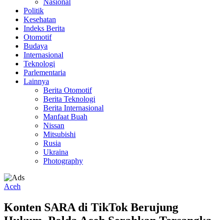
Nasional
Politik
Kesehatan
Indeks Berita
Otomotif
Budaya
Internasional
Teknologi
Parlementaria
Lainnya
Berita Otomotif
Berita Teknologi
Berita Internasional
Manfaat Buah
Nissan
Mitsubishi
Rusia
Ukraina
Photography
Aceh
Konten SARA di TikTok Berujung