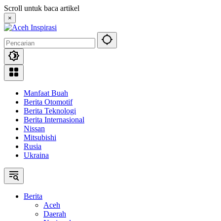
Langsung
Scroll untuk baca artikel
ke
×
konten
Manfaat Buah
Berita Otomotif
Berita Teknologi
Berita Internasional
Nissan
Mitsubishi
Rusia
Ukraina
Berita
Aceh
Daerah