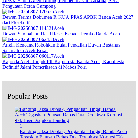
DPRK Banda Aceh Dorong Pemberantasan Narkoba, Serta
Penguatan Peran Gampong
Aceh
Dewan Terima Dokumen R-KUA-PPAS APBK Banda Aceh 2027
dari Eksekutif
Aceh
Dewan Sampaikan Hasil Reses Kepada Pemko Banda Aceh
Aceh
Angin Kencang Robohkan Balai Pengajian Dayah Bustanus
Salamah di Aceh Besar
Aceh
Kapolda Aceh Tunjuk Plt. Kapolresta Banda Aceh, Kapolresta
Definitif Jalani Pemeriksaan di Mabes Polri
Popular Posts
1
Banding Jaksa Ditolak, Pengadilan Tinggi Banda Aceh
Tegaskan Putusan Bebas Dua Terdakwa Korupsi Tak