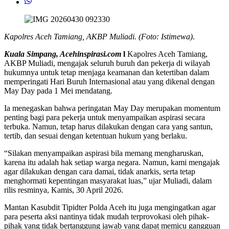
Kapolres Aceh Tamiang, AKBP Muliadi. (Foto: Istimewa)
.
Kuala Simpang, Acehinspirasi.com
l
Kapolres Aceh Tamiang,
AKBP Muliadi, mengajak seluruh buruh dan pekerja di wilayah
hukumnya untuk tetap menjaga keamanan dan ketertiban dalam
memperingati Hari Buruh Internasional atau yang dikenal dengan
May Day pada 1 Mei mendatang.
Ia menegaskan bahwa peringatan May Day merupakan momentum
penting bagi para pekerja untuk menyampaikan aspirasi secara
terbuka. Namun, tetap harus dilakukan dengan cara yang santun,
tertib, dan sesuai dengan ketentuan hukum yang berlaku.
“Silakan menyampaikan aspirasi bila memang mengharuskan,
karena itu adalah hak setiap warga negara. Namun, kami mengajak
agar dilakukan dengan cara damai, tidak anarkis, serta tetap
menghormati kepentingan masyarakat luas,” ujar Muliadi, dalam
rilis resminya, Kamis, 30 April 2026.
Mantan Kasubdit Tipidter Polda Aceh itu juga mengingatkan agar
para peserta aksi nantinya tidak mudah terprovokasi oleh pihak-
pihak yang tidak bertanggung jawab yang dapat memicu gangguan