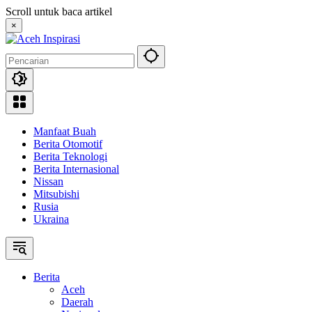
Langsung
Scroll untuk baca artikel
ke
×
konten
Manfaat Buah
Berita Otomotif
Berita Teknologi
Berita Internasional
Nissan
Mitsubishi
Rusia
Ukraina
Berita
Aceh
Daerah