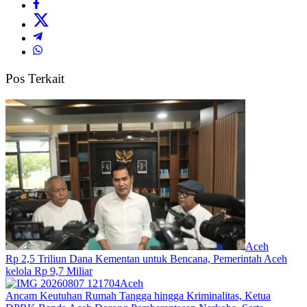
Pos Terkait
Aceh
Rp 2,5 Triliun Dana Kementan untuk Bencana, Pemerintah Aceh
kelola Rp 9,7 Miliar‎
Aceh
Ancam Keutuhan Rumah Tangga hingga Kriminalitas, Ketua