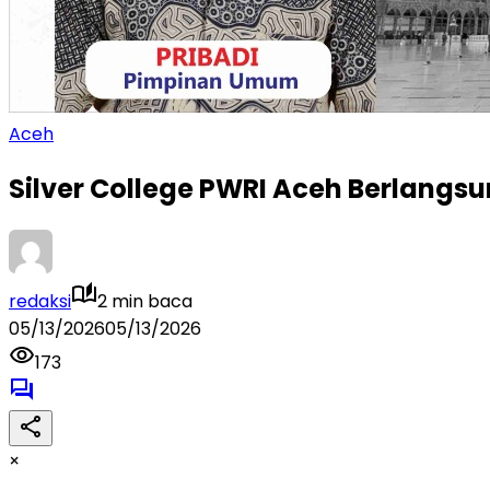
Aceh
Silver College PWRI Aceh Berlangs
redaksi
2 min baca
05/13/2026
05/13/2026
173
×