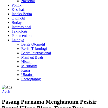
Nasional
Politik
Kesehatan
Indeks Berita
Otomotif
Budaya
Internasional
Teknologi
Parlementaria
Lainnya
Berita Otomotif
Berita Teknologi
Berita Internasional
Manfaat Buah
Nissan
Mitsubishi
Rusia
Ukraina
Photography
Aceh
Pasang Purnama Menghantam Pesisir