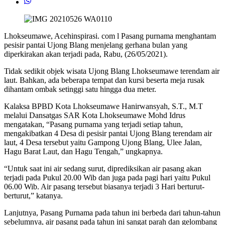
Lhokseumawe, Acehinspirasi. com l Pasang purnama menghantam
pesisir pantai Ujong Blang menjelang gerhana bulan yang
diperkirakan akan terjadi pada, Rabu, (26/05/2021).
Tidak sedikit objek wisata Ujong Blang Lhokseumawe terendam air
laut. Bahkan, ada beberapa tempat dan kursi beserta meja rusak
dihantam ombak setinggi satu hingga dua meter.
Kalaksa BPBD Kota Lhokseumawe Hanirwansyah, S.T., M.T
melalui Dansatgas SAR Kota Lhokseumawe Mohd Idrus
mengatakan, “Pasang purnama yang terjadi setiap tahun,
mengakibatkan 4 Desa di pesisir pantai Ujong Blang terendam air
laut, 4 Desa tersebut yaitu Gampong Ujong Blang, Ulee Jalan,
Hagu Barat Laut, dan Hagu Tengah,” ungkapnya.
“Untuk saat ini air sedang surut, diprediksikan air pasang akan
terjadi pada Pukul 20.00 Wib dan juga pada pagi hari yaitu Pukul
06.00 Wib. Air pasang tersebut biasanya terjadi 3 Hari berturut-
berturut,” katanya.
Lanjutnya, Pasang Purnama pada tahun ini berbeda dari tahun-tahun
sebelumnya, air pasang pada tahun ini sangat parah dan gelombang