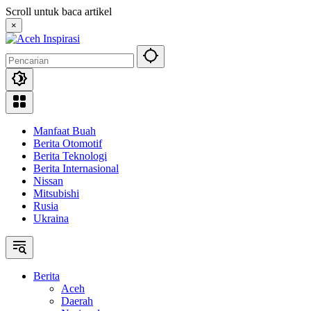
Langsung
Scroll untuk baca artikel
ke
×
konten
Manfaat Buah
Berita Otomotif
Berita Teknologi
Berita Internasional
Nissan
Mitsubishi
Rusia
Ukraina
Berita
Aceh
Daerah