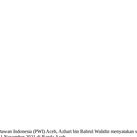
wan Indonesia (PWI) Aceh, Azhari bin Bahrul Walidin menyatakan si
 21 November 2021 di Banda Aceh.