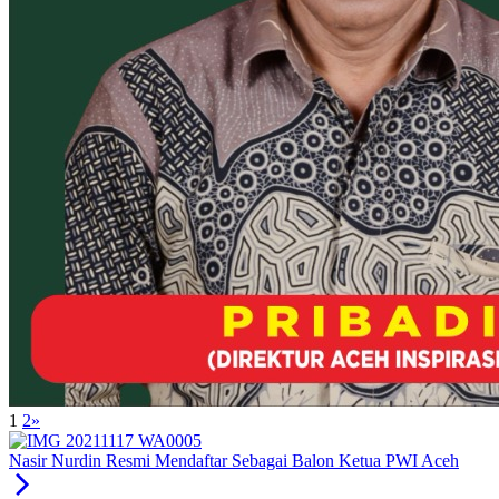
1
2
»
Nasir Nurdin Resmi Mendaftar Sebagai Balon Ketua PWI Aceh