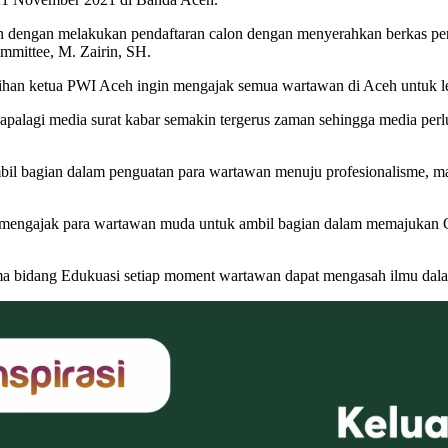
 dengan melakukan pendaftaran calon dengan menyerahkan berkas pend
mittee, M. Zairin, SH.
lihan ketua PWI Aceh ingin mengajak semua wartawan di Aceh untuk
an apalagi media surat kabar semakin tergerus zaman sehingga media per
ambil bagian dalam penguatan para wartawan menuju profesionalisme, 
mengajak para wartawan muda untuk ambil bagian dalam memajukan Or
ertama bidang Edukuasi setiap moment wartawan dapat mengasah ilmu da