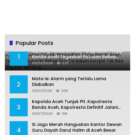
Popular Posts
Banding Jaksa Ditolak, Pengadilan Tinggi
1
Banda Aceh Tegaskan Putusan Bebas
Dua Terdakwa Korupsi Tak Bisa Diajukan
08/03/2026
273
Banding
Mata Ie: Alarm yang Terlalu Lama
2
Diabaikan
08/01/2026
268
Kapolda Aceh Tunjuk Plt. Kapolresta
3
Banda Aceh, Kapolresta Definitif Jalani
Pemeriksaan di Mabes Polri
08/07/2026
196
Si Jago Merah Hanguskan Kantor Dewan
4
Guru Dayah Darul Halim di Aceh Besar