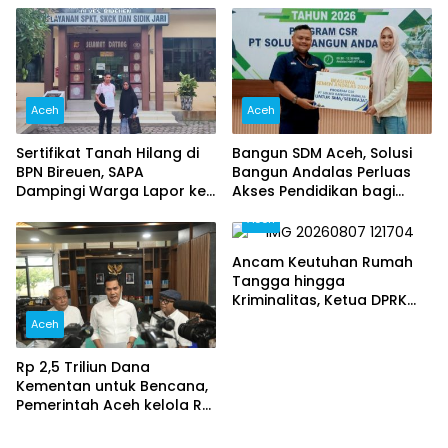
Kolaborasi
Berjalan Profesional dan
Transparan
Aceh
Aceh
Sertifikat Tanah Hilang di
Bangun SDM Aceh, Solusi
BPN Bireuen, SAPA
Bangun Andalas Perluas
Dampingi Warga Lapor ke
Akses Pendidikan bagi
Polisi
5.500 Pelajar
Aceh
Ancam Keutuhan Rumah
Tangga hingga
Kriminalitas, Ketua DPRK
Banda Aceh Dorong
Aceh
Pemberantasan Narkoba,
Serta Penguatan Peran
Rp 2,5 Triliun Dana
Gampong
Kementan untuk Bencana,
Pemerintah Aceh kelola Rp
9,7 Miliar‎