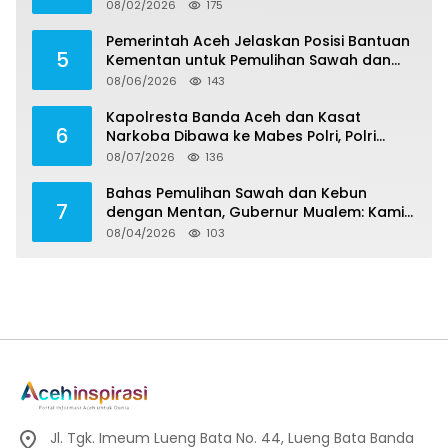
08/02/2026
175
Pemerintah Aceh Jelaskan Posisi Bantuan
5
Kementan untuk Pemulihan Sawah dan
Kebun
08/06/2026
143
Kapolresta Banda Aceh dan Kasat
6
Narkoba Dibawa ke Mabes Polri, Polri
Tegaskan Proses Berjalan Profesional dan
08/07/2026
136
Transparan
Bahas Pemulihan Sawah dan Kebun
7
dengan Mentan, Gubernur Mualem: Kami
Butuh Dukungan Pak Menteri
08/04/2026
103
Jl. Tgk. Imeum Lueng Bata No. 44, Lueng Bata Banda