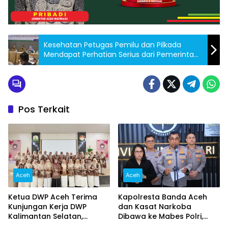
Kesehatan Petugas Pemilu dan Pilkada
Mendapat Perhatian Serius dari Pemerintah
Aceh
Pos Terkait
Aceh
Aceh
Ketua DWP Aceh Terima
Kapolresta Banda Aceh
Kunjungan Kerja DWP
dan Kasat Narkoba
Kalimantan Selatan,
Dibawa ke Mabes Polri,
Pererat Sinergi dan
Polri Tegaskan Proses