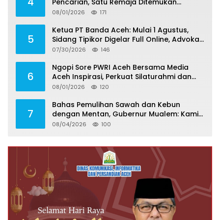
4
Pencarian, Satu Remaja Ditemukan
Meninggal, Tiga Korban Masih Dicari
08/01/2026
171
Ketua PT Banda Aceh: Mulai 1 Agustus,
5
Sidang Tipikor Digelar Full Online, Advokat
Harus Kuasai Teknologi
07/30/2026
146
Ngopi Sore PWRI Aceh Bersama Media
6
Aceh Inspirasi, Perkuat Silaturahmi dan
Wariskan Pengalaman Berharga
08/01/2026
120
Bahas Pemulihan Sawah dan Kebun
7
dengan Mentan, Gubernur Mualem: Kami
Butuh Dukungan Pak Menteri
08/04/2026
100