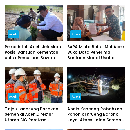
Aceh
Aceh
Pemerintah Aceh Jelaskan
SAPA Minta Baitul Mal Aceh
Posisi Bantuan Kementan
Buka Data Penerima
untuk Pemulihan Sawah
Bantuan Modal Usaha
dan Kebun
2026, Singgung Dugaan
Pungutan
Aceh
Aceh
Tinjau Langsung Pasokan
Angin Kencang Robohkan
Semen di Aceh,Direktur
Pohon di Krueng Barona
Utama SIG Pastikan
Jaya, Akses Jalan Sempat
Distribusi Berjalan Normal
Lumpuh