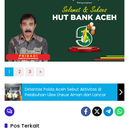
1
2
3
»
Dirlantas Polda Aceh Sebut Aktivitas di
Pelabuhan Ulee Lheue Aman dan Lancar
Pos Terkait