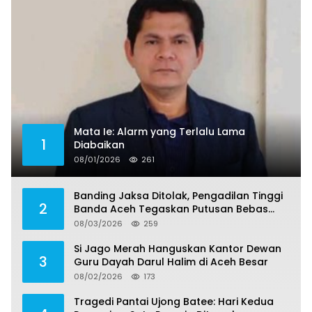
Mata Ie: Alarm yang Terlalu Lama
1
Diabaikan
08/01/2026
261
Banding Jaksa Ditolak, Pengadilan Tinggi
2
Banda Aceh Tegaskan Putusan Bebas
Dua Terdakwa Korupsi Tak Bisa Diajukan
08/03/2026
259
Banding
Si Jago Merah Hanguskan Kantor Dewan
3
Guru Dayah Darul Halim di Aceh Besar
08/02/2026
173
Tragedi Pantai Ujong Batee: Hari Kedua