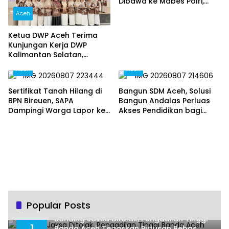
Dibawa ke Mabes Polri,
Polri Tegaskan Proses
Aceh
Berjalan Profesional dan
Transparan
Ketua DWP Aceh Terima
Kunjungan Kerja DWP
Kalimantan Selatan,
Pererat Sinergi dan
Aceh
Aceh
Kolaborasi
Sertifikat Tanah Hilang di
Bangun SDM Aceh, Solusi
BPN Bireuen, SAPA
Bangun Andalas Perluas
Dampingi Warga Lapor ke
Akses Pendidikan bagi
Polisi
5.500 Pelajar
Popular Posts
Banding Jaksa Ditolak, Pengadilan Tinggi
1
Banda Aceh Tegaskan Putusan Bebas