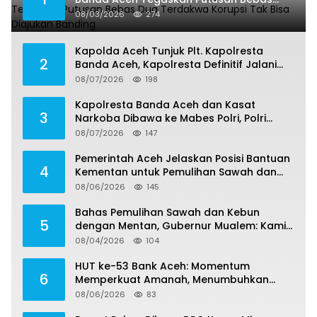
Dua Terdakwa Korupsi Tak Bisa Diajukan
08/03/2026
274
Banding
Kapolda Aceh Tunjuk Plt. Kapolresta
2
Banda Aceh, Kapolresta Definitif Jalani
Pemeriksaan di Mabes Polri
08/07/2026
198
Kapolresta Banda Aceh dan Kasat
3
Narkoba Dibawa ke Mabes Polri, Polri
Tegaskan Proses Berjalan Profesional dan
08/07/2026
147
Transparan
Pemerintah Aceh Jelaskan Posisi Bantuan
4
Kementan untuk Pemulihan Sawah dan
Kebun
08/06/2026
145
Bahas Pemulihan Sawah dan Kebun
5
dengan Mentan, Gubernur Mualem: Kami
Butuh Dukungan Pak Menteri
08/04/2026
104
HUT ke-53 Bank Aceh: Momentum
6
Memperkuat Amanah, Menumbuhkan
Keberkahan Bagi Aceh
08/06/2026
83