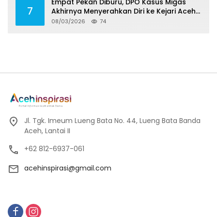
Empat Pekan Diburu, DPO Kasus Migas
7
Akhirnya Menyerahkan Diri ke Kejari Aceh
Selatan
08/03/2026
74
Jl. Tgk. Imeum Lueng Bata No. 44, Lueng Bata Banda
Aceh, Lantai II
+62 812-6937-061
acehinspirasi@gmail.com