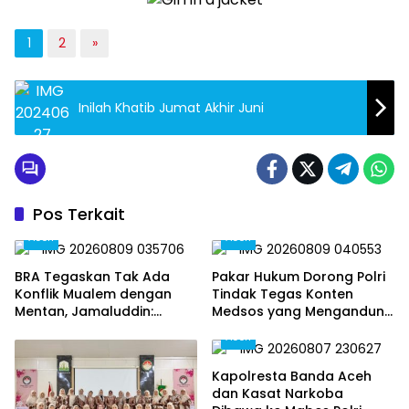
1
2
»
Inilah Khatib Jumat Akhir Juni
Pos Terkait
Aceh
Aceh
BRA Tegaskan Tak Ada
Pakar Hukum Dorong Polri
Konflik Mualem dengan
Tindak Tegas Konten
Mentan, Jamaluddin:
Medsos yang Mengandung
Jangan Potong Informasi
Provokasi
Aceh
Pertemuan
Kapolresta Banda Aceh
dan Kasat Narkoba