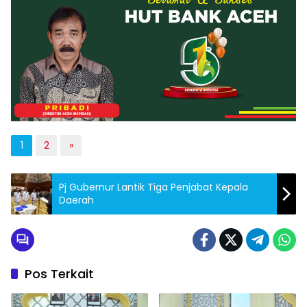
1
2
»
Pj Gubernur Lantik Tiga Penjabat Kepala
Daerah
Pos Terkait