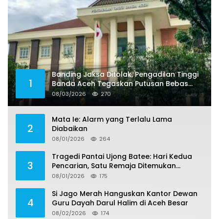
Banding Jaksa Ditolak, Pengadilan Tinggi
1
Banda Aceh Tegaskan Putusan Bebas
Dua Terdakwa Korupsi Tak Bisa Diajukan
08/03/2026
270
Banding
Mata Ie: Alarm yang Terlalu Lama
2
Diabaikan
08/01/2026
264
Tragedi Pantai Ujong Batee: Hari Kedua
3
Pencarian, Satu Remaja Ditemukan
Meninggal, Tiga Korban Masih Dicari
08/01/2026
175
Si Jago Merah Hanguskan Kantor Dewan
4
Guru Dayah Darul Halim di Aceh Besar
08/02/2026
174