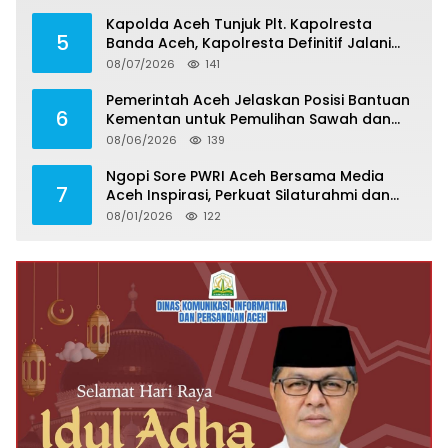
Kapolda Aceh Tunjuk Plt. Kapolresta
5
Banda Aceh, Kapolresta Definitif Jalani
Pemeriksaan di Mabes Polri
08/07/2026
141
Pemerintah Aceh Jelaskan Posisi Bantuan
6
Kementan untuk Pemulihan Sawah dan
Kebun
08/06/2026
139
Ngopi Sore PWRI Aceh Bersama Media
7
Aceh Inspirasi, Perkuat Silaturahmi dan
Wariskan Pengalaman Berharga
08/01/2026
122