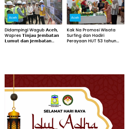
Aceh
Aceh
Didampingi Wagub 𝗔𝗰𝗲𝗵,
Kak Na Promosi Wisata
Wapres 𝗧𝗶𝗻𝗷𝗮𝘂 𝗝𝗲𝗺𝗯𝗮𝘁𝗮𝗻
Surfing dan Hadiri
𝗟𝘂𝗺𝘂𝘁 𝗱𝗮𝗻 𝗝𝗲𝗺𝗯𝗮𝘁𝗮𝗻
Perayaan HUT 53 tahun
𝗞𝗲𝗻𝗱𝗮𝘄𝗶
BAS Simeulue